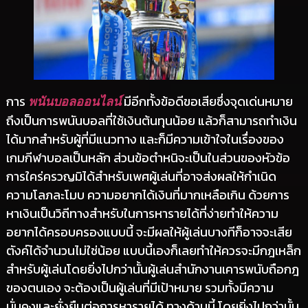
การ
มีอีกทั้งข้อดีขอเสียซึ่งจุดเด่นหมาย
พนันบอลออนไลน์
ถึงเป็นการพนันบอลที่ใช้เงินต้นทุนน้อย แล้วก็สามารถทำเงิน
ได้มากสำหรับผู้ที่มีแนวทาง และก็มีความเข้าใจในเรื่องของ
เกมกีฬาบอลเป็นหลัก ส่วนข้อตำหนิจะเป็นในส่วนของหัวข้อ
การใคร่ครวญมิได้สำหรับเพศผู้เล่นที่อาจส่งผลให้กำเนิด
ความโลภละโมบ ความอยากได้เงินที่มากเหลือเกิน ด้วยการ
หาเงินเป็นวิถีทางสำหรับในการหารายได้ที่ง่ายทำให้ความ
อยากได้ครอบครองแบบนี้ จะมีผลให้ผู้เล่นบางทีก็อาจจะเสีย
ตังค์ได้จำนวนไม่ใช่น้อย แบบนี้เองก็เลยทำให้ควรจะมีกฎเหล็ก
สำหรับผู้เล่นโดยยิ่งไปกว่านั้นผู้เล่นสำนักงานเคารพนับถือกฎ
ของตนเอง จะต้องเป็นผู้เล่นที่มีเป้าหมาย รวมทั้งมีความ
มั่นคงและยั่งยืนต่อการหารายได้ ทางด้านนี้ โดยยิ่งไปกว่านั้น