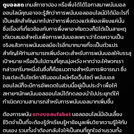
ดูบอลสด
เกมส์กาชาปอง หรือพึ่งได้ได้โอกาสมาพนันบอล
ออนไลน์คุณอาจจะรู้สึกว่าการพนันบอลออนไลน์มิได้มีอะไรที่
เป็นหลักสำคัญมากไปกว่าการพึ่งดวงแต่เพียงเพียงแค่นั้น
ซึ่งเรื่องที่เกี่ยวข้องกับการพึ่งพาอาศัยดวงก็มิได้เป็นสาเหตุ
เดียวเสมอสำหรับเพื่อการพนันบอลเพราะว่าโดยความเป็น
จริงแล้วการพนันบอลมีอะไรอีกมากมายที่จะเป็นตัวแปร
สำคัญให้ท่านสามารถเพิ่มจังหวะสำหรับการพนันบอลให้บรรลุ
เป้าหมาย หรือเป็นไปตามที่คุณมุ่งหวัง หากว่าจะให้พวกเรา
กล่าวเกริ่นๆหนึ่งในซึ่งก็คือแนวทางสำหรับการพิจารณา ซึ่ง
ในแต่ละเว็บไซต์คาสิโนออนไลน์หรือเว็บไซต์ พนันบอล
ออนไลน์ก็จะมีการอัพเดตในส่วนนี้อยู่เป็นประจำ เพื่อให้
สหายๆนักพนันบอลออนไลน์ได้ทดลองนำไปประยุกต์ให้
กำเนิดความสามารถสำหรับการพนันบอลมากเพิ่มขึ้น
ต้องการพนัน
แทงบอลufabet
บอลออนไลน์มีเงินเลี้ยง
ชีวิตจำเป็นที่จะต้องรู้จักเรียนรู้หาข้อมูลเพิ่มวิชาความรู้ให้กับ
ตนเอง รวมทั้งจำต้องกลับใจให้เป็นคนที่ถูกใจอ่านรวมทั้ง