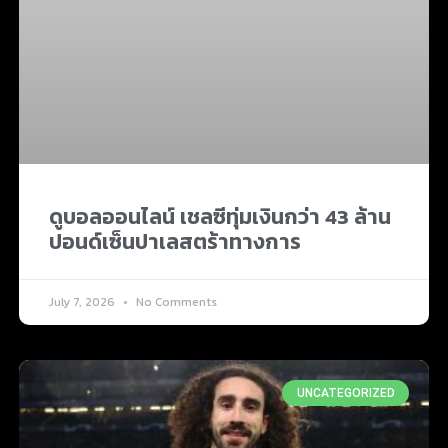
ดูบอลออนไลน์ เชลซีทุ่มเงินกว่า 43 ล้าน
ปอนด์เซ็นปาเลสตร้าทางการ
July 7, 2026
No Comments
UNCATEGORIZED