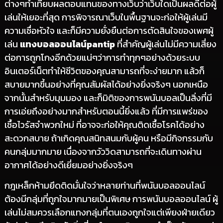
ต่างๆทำเทียบผลตอบแทนของทางเว็บว่าเว็บใดเป็นผลดีต่อผู้
เล่นให้เยอะที่สุด การพิจารณาเว็บในพื้นฐานจะก่อให้ผู้เล่นมี
ความเชื่อหัวใจ และก็มีความยั่งยืนต่อการตัดสินใจของเพศผู้
เล่น
แทงบอลออนไลน์pantip
ที่สำคัญผู้เล่นไม่มีความเสี่ยง
ต่อการถูกโกงอีกด้วยแน่ๆว่าการทำทุกๆอย่างด้วยระบบ
อินเตอร์เน็ตทำให้ชีวิตของคุณสามารถที่จะง่ายมาก แล้วก็
สบายมากขึ้นอย่างที่คุณสัมผัสได้อย่างยิ่งจริงๆ นอกเหนือ
จากนั้นสำหรับมุมมอง และก็มิติของการพนันบอลเป็นสิ่งที่มี
การเอ่ยถึงอย่างมากสำหรับตอนนี้ยิ่งแล้ว ที่มีการแพร่ของ
เชื้อไวรัสจำพวกใหม่ ที่อาจจะก่อให้คุณติดเชื้อโรคได้อย่าง
สะดวกสบาย ถ้าเกิดคุณสนิทสนมกับผู้คน หรือมีกิจกรรมกับ
คนกลุ่มมากมาย เนื่องจากวัววิดสามารถที่จะเดินทางผ่าน
อากาศได้อย่างดีเยี่ยมอย่างยิ่งจริงๆ
กฎเหล็กห้ามยึดติดมั่นใจว่าหลายท่านที่พนันบอลออนไลน์
ต้องมีกลุ่มที่ถูกใจมากมายเป็นพิเศษ การพนันบอลออนไลน์ ผู้
เล่นไม่สมควรเลือกแทงกลุ่มที่ตนเองถูกใจแต่เพียงฝ่ายเดียว