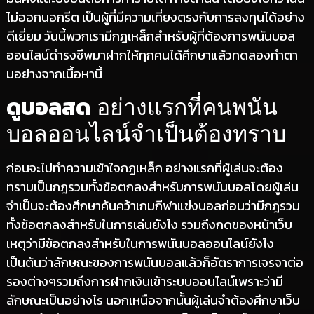
ไม่ออกนอกรีต เป็นผู้ที่มีความเที่ยงตรงกับการลงทุนได้อย่าง
ดีเยี่ยม วันนี้พวกเรามีกฎเหล็กสำหรับผู้ที่ต้องการพนันบอล
ออนไลน์ดำรงชีพมาฝากให้ทุกคนได้ศึกษาแล้วทดลองทำตา
มอย่างจากเนื้อหานี้
ดูบอลสด
อย่างแรกที่คนพนัน
บอลออนไลน์จำเป็นต้องทราบ
ก่อนจะไปทำความเข้าใจกฎเหล็ก อย่างแรกที่ผู้เล่นจะต้อง
ทราบเป็นกฎรวมทั้งข้อตกลงสำหรับการพนันบอลโดยผู้เล่น
จำเป็นจะต้องศึกษาค้นคว้าเกมกีฬาแข่งบอลก่อนว่ามีกฎรวม
ทั้งข้อตกลงสำหรับในการเล่นยังไง รวมถึงกดของหน้าเว็บ
เหตุว่ามีข้อตกลงสำหรับในการพนันบอลออนไลน์ยังไง
เป็นต้นว่าลักษณะของการพนันบอลแล้วก็อัตราการเจรจาต่อ
รองต่างๆรวมถึงการฝากเงินเข้าระบบออนไลน์เพราะว่ามี
ลักษณะเป็นอย่างไร นอกเหนือจากนั้นผู้เล่นจำต้องศึกษาเว็บ