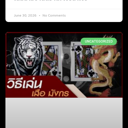
June 30, 2026
No Comments
UNCATEGORIZED