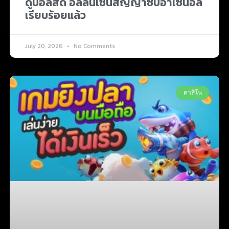
ดูบอลสด อิลลันเซ็นสัญญาซบอาเซน่อล
เรียบร้อยแล้ว
July 20, 2026
No Comments
คาสิโน