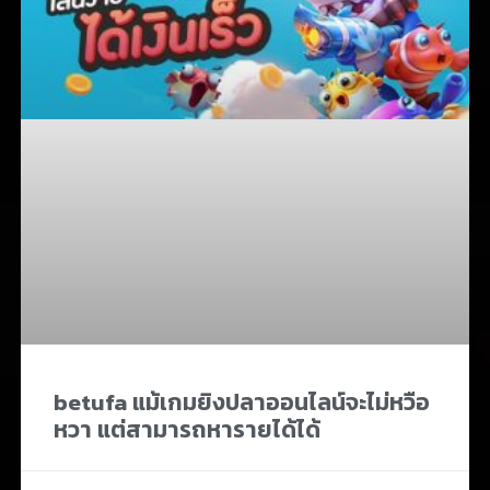
betufa แม้เกมยิงปลาออนไลน์จะไม่หวือ
หวา แต่สามารถหารายได้ได้