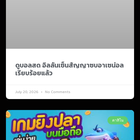
ดูบอลสด อิลลันเซ็นสัญญาซบอาเซน่อล
เรียบร้อยแล้ว
July 20, 2026
No Comments
คาสิโน