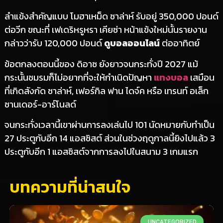
ลำแข้งสำคัญแบบ โมฮาเหม็ด ซาล่าห์ รับอยู่ 350,000 ปอนด์
ต่อวีก ขณะที่ เฟเดริหรูหรา เคียซ่า หน้าแข้งใหม่นั้นรายงาน
กล่าวว่ารับ 120,000 ปอนด์
ดูบอลออนไลน์
ต่ออาทิตย์
ข้อตกลงตอนนี้ของ ดิอาซ ยังยาวจนกระทั่งปี 2027 แม้
กระนั้นชมรมก็ไม่อยากที่จะให้กำเนิดปัญหา
แทงบอล
เสมือน
ที่เกิดสังกัด ซาล่าห์, เฟอร์กิล ฟาน ไดจ์ค หรือ เทรนท์ อเล็ก
ซานเดอร์-อาร์โนลด์
จนกระทั่งเวลานี้เขาผ่านการลงเล่นไป 101 นัดหมายกับทำเป็น
27 ประตูกับอีก 14 แอสซิสต์ ส่วนในช่วงฤดูกาลนี้ยิงไปแล้ว 3
ประตูกับอีก 1 แอสซิสต์จากการลงไปในสนาม 3 เกมแรก
บทความที่น่าสนใจ
UNCATEGORIZED