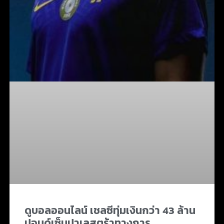
ดูบอลออนไลน์ เชลซีทุ่มเงินกว่า 43 ล้าน
ปอนด์เซ็นปาเลสตร้าทางการ