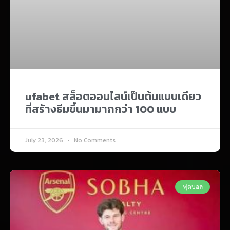
ufabet สล็อตออนไลน์เป็นต้นแบบเดียว
ที่สร้างธีมขึ้นมามากกว่า 100 แบบ
July 23, 2026
No Comments
ฟุตบอล