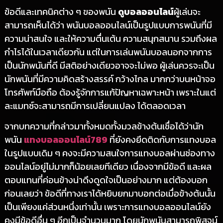
ข้อดีและเทคนิคต่าง ๆ ของพนัน
ดูบอลออนไลน์
ผู้เล่นจะ
สามารถเห็นได้ว่า พนันบอลออนไลน์เป็นรูปแบบการพนันที่มี
ความน่าสนใจ และให้ความตื่นเต้น ความสนุกสนาน รวมถึงผล
กำไรได้ในเวลาเดียวกัน แต่ในการเล่นพนันบอลนอกจากการ
เป็นนักพนันที่ดี มีสติอย่างเดียวอาจจะไม่พอ ผู้เล่นควรจะเป็น
นักพนันที่มีความคิดสร้างสรรค์ กว้างไกล มากกว่าบนหน้าจอ
โทรศัพท์มือถือ ต้องรู้จักการแก้ปัญหาเฉพาะหน้า เพราะในแต่
ละแมทซ์จะสามารถมีการเปลี่ยนแปลง ได้ตลอดเวลา
จากบทความที่กล่าวมาทั้งหมดทั้งมวลข้างต้นเชื่อได้ว่านัก
พนัน
แทงบอลออนไลน์789
ที่ยังคงยึดติดกับการแทงบอล
ในรูปแบบเดิม ๆ คงจะมีความสนใจการแทงบอลผ่านช่องทาง
ออนไลน์อยู่ไม่มากก็น้อยเลยทีเดียว เนื่องจากมีข้อดี และผล
ตอบแทนที่ค่อนข้างน่าดึงดูดใจเป็นอย่างมาก แต่ต้องบอก
ก่อนเลยว่า ข้อดีที่ทางเราได้หยิบยกมาบอกต่อเมื่อข้างต้นนั้น
เป็นเพียงแค่ส่วนหนึ่งเท่านั้น เพราะการแทงบอลออนไลน์ยัง
คงมีข้อดีอื่น ๆ อีกเป็นจำนวนมาก โดยนักพนันสามารถพิสูจน์