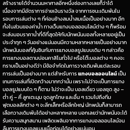
สร้างรายได้จำนวนมหาศาลอีกหนึ่งช่องทางเลยก็ว่าได้
เนื่องจากมีอัตราการจ่ายเงินรางวัล จากการชนะเดิมพันใน
รอบการเล่นต่าง ๆ ที่ค่อนข้างสมน้ำสมเนื้อเป็นอย่างมาก อีก
ทั้งในส่วนของค่าน้ำ ทางเว็บแทงบอลออนไลน์ต่าง ๆ ก็พร้อม
จะส่งมอบราคาน้ำที่ดีที่สุดให้กับนักพนันบอลทั้งหลายอยู่เป็น
ประจำทุก ๆ วันอย่างแน่นอนมีความหลากหลายเป็นอย่างมาก
นักพนันบอลที่คุ้นชินกับการแทงบอลรูปแบบเดิม ๆ กล่าวคือ
การแทงบอลตามบ่อนคาสิโนทั่วไป หรือโต๊ะบอลต่าง ๆ คงจะ
ทราบเป็นอย่างดีว่า มีข้อจำกัดในการวางเดิมพันแต่ละรอบ
การเล่นเป็นอย่างมาก แต่สำหรับการ
แทงบอลออนไลน์
เป็น
เกมการเล่นที่เปิดกว้างมากกว่านั้น เพราะไม่ว่าจะเป็นการแทง
บอลรูปแบบใด ๆ ก็ตาม ไม่ว่าจะเป็น บอลเดี่ยว บอลชุด สูง –
ต่ำ คู่ – คี่ ลูกเตะมุม จุดลูกโทษ และอื่น ๆ รวมไปถึงทีม
ฟุตบอลลีกต่าง ๆ จะลีกเล็กหรือลีกใหญ่ นักพนันก็สามารถ
เลือกวางเดิมพันได้อย่างหลากหลาย บอกเลยว่านักพนันจะได้
รับความสนุกสนาน เพลิดเพลินจากการแทงบอลออนไลน์จน
ลืมการแทงบอลแบบเมื่อก่อนได้อย่างแน่นอน