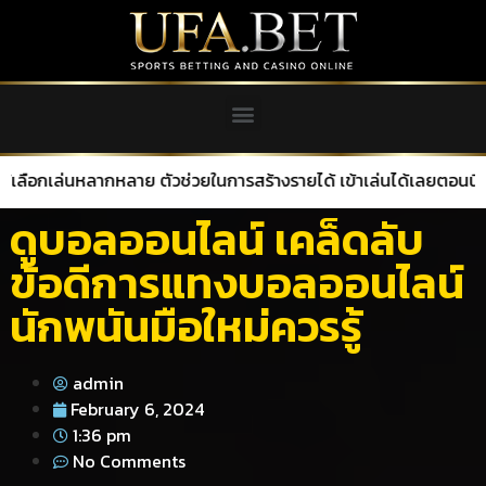
ากหลาย ตัวช่วยในการสร้างรายได้ เข้าเล่นได้เลยตอนนี้
ดูบอลออนไลน์ เคล็ดลับ
ข้อดีการแทงบอลออนไลน์
นักพนันมือใหม่ควรรู้
admin
February 6, 2024
1:36 pm
No Comments