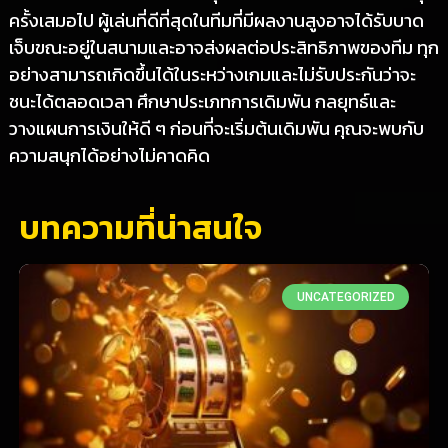
ครั้งเสมอไป ผู้เล่นที่ดีที่สุดในทีมที่มีผลงานสูงอาจได้รับบาด
เจ็บขณะอยู่ในสนามและอาจส่งผลต่อประสิทธิภาพของทีม ทุก
อย่างสามารถเกิดขึ้นได้ในระหว่างเกมและไม่รับประกันว่าจะ
ชนะได้ตลอดเวลา ศึกษาประเภทการเดิมพัน กลยุทธ์และ
วางแผนการเงินให้ดี ๆ ก่อนที่จะเริ่มต้นเดิมพัน คุณจะพบกับ
ความสนุกได้อย่างไม่คาดคิด
บทความที่น่าสนใจ
UNCATEGORIZED