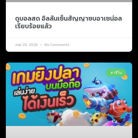
ดูบอลสด อิลลันเซ็นสัญญาซบอาเซน่อล
เรียบร้อยแล้ว
July 20, 2026
No Comments
คาสิโน