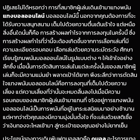
ปฏิเสธไม่ได้หรอกว่า การที่สมาชิกผู้เล่นเดินเข้ามาแทงพนัน
แทงบอลออนไลน์
บอลออนไลน์นี้ นอกจากคุณต้องการที่จะ
ได้รับความสนุกสนาม เต็มไปด้วยความตื่นเต้นเร้าใจ แต่เหนือ
สิ่งอื่นใดนั่นก็คือ การสร้างผลกำไรจากการลงทุนในครั้งนี้ ซึ่ง
การสร้างผลกำไรที่ว่านี้จะต้องเกิดขึ้นจากการเลือกเล่นที่มี
ความละเอียดรอบคอบ เลือกเล่นด้วยความระมัดระวัง ศึกษา
เรียนรู้เกมพนันบอลออนไลน์ในรูปแบบต่าง ๆ ให้เข้าใจอย่าง
ลึกซึ้ง เมื่อนั้นการตัดสินการเล่นในแต่ละครั้งนั้นของสมาชิกผู้
เล่นก็จะมีความแม่นยำ พลาดเป้าได้ยาก พึงระลึกว่าการตัดสิน
ใจแทงพนันบอลออนไลน์คือการลงทุนที่เต็มไปด้วยความ
เสี่ยง แต่ความเสี่ยงที่ว่านั้นจะหมดสิ้นลงไปเมื่อมีความ
รอบคอบของสมาชิกผู้เล่นเข้ามาแทนที่ จริงอยู่การแทงพนัน
บอลออนไลน์เป็นการพนันที่อยู่ในกระแสนิยมมาอย่างช้านาน
แต่หากว่าตัวคุณเองมีความมุ่งมั่นตั้งใจ ที่จะเล่นด้วยสติเชื่อ
ว่าเงินทองจะไหลเข้ามา สู่กระเป๋าของคุณอย่างไม่ยากเย็น
ประโยชน์ของการเดิมพันฟุตบอลสดคือ
ดูบอล
อะไรการแทง