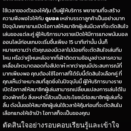
ใช้เวลาของตัวเองให้คุ้ม เว็บผู้ให้บริการ พยายามที่จะสร้าง
ความพึงพอใจให้กับ
ดูบอล
เหล่าบรรดาลูกค้าเป็นอย่างมาก
ปัจจุบันพยายามเปิดโอกาสให้สมาชิกผู้เล่นมีเวลาที่จะตัดสินใจ
เล่นของแต่ละคู่ ผู้ให้บริการบางรายเปิดให้มีการแทงพนันบอล
ออนไลน์ก่อนเกมจะเริ่มขึ้นเพียง 15 นาทีเท่านั้น นั่นก็
หมายความว่า ตัวคุณเองมีเวลาไม่น้อยที่จะตัดสินใจเล่นทีม
ไหน หรือว่าคู่ไหนหลังจากที่เฝ้าติดตามข้อมูลข่าวสารความ
เคลื่อนไหวมาตลอดทั้งสัปดาห์ หากว่าคุณมีประสบการณ์ที่
มากเพียงพอ คุณต้องใช้โอกาสที่ได้รับนี้ตัดสินใจเลือกคู่ ที่
คุณเห็นว่าเหมาะสมที่สุดยิ่งในปัจจุบันนี้ ผู้ให้บริการบางราย
เปิดโอกาสให้สมาชิกผู้เล่นสามารถเปลี่ยนแปลงการเล่นได้ใน
ช่วงพักครึ่ง สิ่งเหล่านี้ล้วนเป็นประโยชน์ต่อสมาชิกผู้เล่นทั้ง
สิ้น ดังนั้นขอให้สมาชิกผู้เล่นใช้เวลาให้คุ้มก่อนที่จะตัดสินใน
เลือกแทงให้เข้าเป้า โอกาสก็จะเป็นของคุณ
ตัดสินใจอย่างรอบคอบเรียนรู้และเข้าใจ