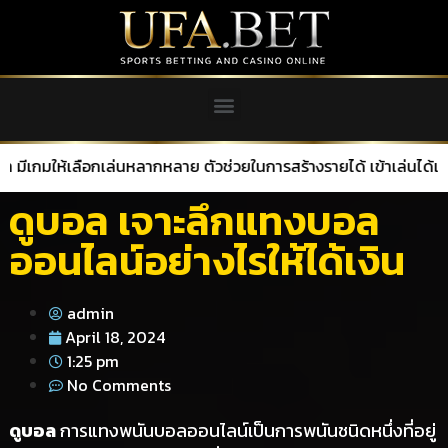
ือกเล่นหลากหลาย ตัวช่วยในการสร้างรายได้ เข้าเล่นได้เลยตอนนี้
ดูบอล เจาะลึกแทงบอล
ออนไลน์อย่างไรให้ได้เงิน
admin
April 18, 2024
1:25 pm
No Comments
ดูบอล
การแทงพนันบอลออนไลน์เป็นการพนันชนิดหนึ่งที่อยู่