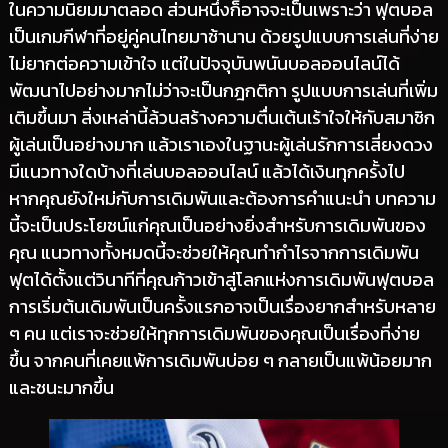
ในความนิยมมาตลอด ส่วนหนึ่งก็อาจจะเป็นเพราะว่า ฟุตบอล
เป็นเกมกีฬาที่อยู่คู่คนไทยมาช้านาน ด้วยรูปแบบการเล่นที่ง่าย
ไม่ยากต่อความเข้าใจ แต่ในปัจจุบันพนันบอลออนไลน์ได้
พัฒนาไปอย่างมากไม่ว่าจะเป็นกฎกติกา รูปแบบการเล่นที่เพิ่ม
เติมขึ้นมา สิ่งเหล่านี้ล้วนสร้างความตื่นเต้นเร้าใจให้กับสมาชิก
ผู้เล่นเป็นอย่างมาก แล้วเราเองในฐานะผู้เล่นรักการเสี่ยงดวง
มีแนวทางใดบ้างที่เล่นบอลออนไลน์ แล้วได้เงินทุกครั้งไป
หากคุณยังใหม่กับการเดิมพันและต้องการคำแนะนำ บทความ
นี้จะเป็นประโยชน์แก่คุณเป็นอย่างยิ่งสำหรับการเดิมพันของ
คุณ แนวทางทั้งหมดนี้จะช่วยให้คุณทำกำไรจากการเดิมพัน
ฟุตได้ตั้งแต่วินาทีที่คุณก้าวเข้าสู่โลกแห่งการเดิมพันฟุตบอล
การเริ่มต้นเดิมพันเป็นครั้งแรกอาจเป็นเรื่องยากสำหรับหลาย
ๆ คน แต่เราจะช่วยให้ทุกการเดิมพันของคุณเป็นเรื่องที่ง่าย
ขึ้น จากคนที่เคยแพ้การเดิมพันบ่อย ๆ กลายเป็นแพ้น้อยมาก
และชนะมากขึ้น