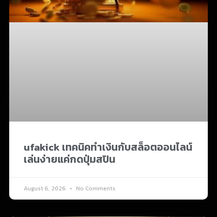
ufakick เทคนิคทำเงินกับสล็อตออนไลน์
เล่นง่ายแค่กดปุ่มสปิน
August 6, 2026
No Comments