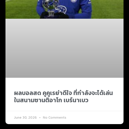
ผลบอลสด คูคูเรย่าดีใจ ที่กำลังจะได้เล่น
ในสนามซานติอาโก เบร์นาเบว
June 30, 2026
No Comments