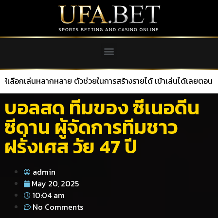
ล่นหลากหลาย ตัวช่วยในการสร้างรายได้ เข้าเล่นได้เลยตอนนี้
บอลสด ทีมของ ซีเนอดีน
ซีดาน ผู้จัดการทีมชาว
ฝรั่งเศส วัย 47 ปี
admin
May 20, 2025
10:04 am
No Comments