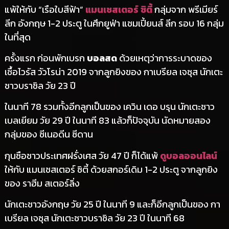
แพ้ให้กับ “เรือใบสีฟ้า”
แมนเชสเตอร์ ซิตี้
กลุ่มจาก พรีเมียร์
ลีก อังกฤษ 1-2 ประตู ในศึกยูฟ่า แชมเปี้ยนส์ ลีก รอบ 16 กลุ่ม
ในที่สุด
ครั้งแรก ก่อนพักเบรก
บอลสด
ด้วยเหตุว่าการระบาดของ
เชื้อไวรัส วัวโรน่า 2019 จากลูกยิงของ กาเบรียล เจซุส นักเตะ
ชาวบราซิล วัย 23 ปี
ในนาที 78 รวมทั้งอีกลูกเป็นของ เควิน เดอ บรุน นักเตะชาว
เบลเยียม วัย 29 ปี ในนาที 83 แล้วก็ปัจจุบัน นัดหมายสอง
กลุ่มของ ซีเนอดีน ซีดาน
กุนซือชาวประเทศฝรั่งเศส วัย 47 ปี ก็ได้แพ้
ดูบอลออนไลน์
ให้กับ แมนเชสเตอร์ ซิตี้ ด้วยสกอร์เดิม 1-2 ประตู จากลูกยิง
ของ ราฮีม สเตอร์ลิ่ง
นักเตะชาวอังกฤษ วัย 25 ปี ในนาที 9 และก็อีกลูกเป็นของ กา
เบรียล เจซุส นักเตะชาวบราซิล วัย 23 ปี ในนาที 68