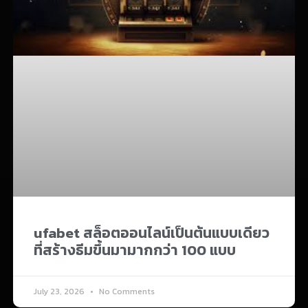
ufabet สล็อตออนไลน์เป็นต้นแบบเดียว
ที่สร้างธีมขึ้นมามากกว่า 100 แบบ
July 23, 2026
No Comments