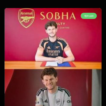
ฟุตบอล