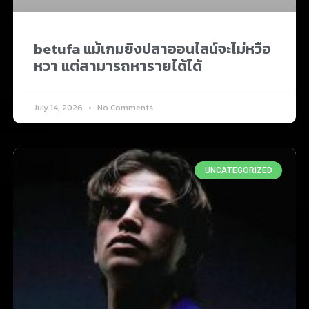
betufa แม้เกมยิงปลาออนไลน์จะไม่หวือ
หวา แต่สามารถหารายได้ได้
July 14, 2026
No Comments
UNCATEGORIZED