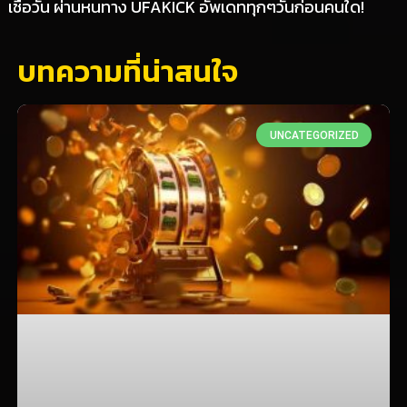
เชื่อวัน ผ่านหนทาง UFAKICK อัพเดททุกๆวันก่อนคนใด!
บทความที่น่าสนใจ
UNCATEGORIZED