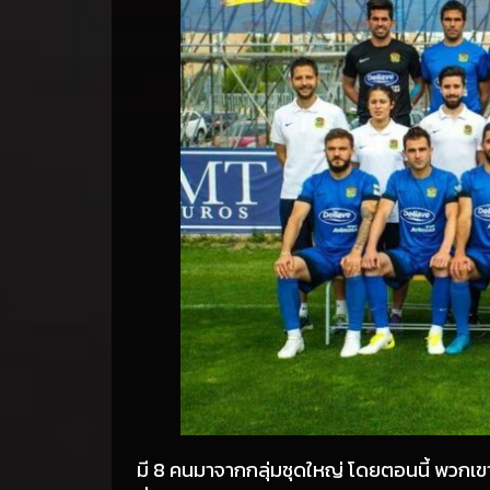
มี 8 คนมาจากกลุ่มชุดใหญ่ โดยตอนนี้ พวกเขาแ