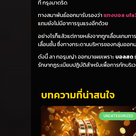
ที่ กรุงมาดริด
ทางสมาพันธ์ออกมารับรองว่า
แทงบอล ufa
แถมยังไม่มีอาการรุนแรงอีกด้วย
อย่างไรก็แล้วแต่ภายหลังจากถูกเลื่อนเกมการ
เลื่อนชั้น ซึ่งทางกระดานบริหารของกลุ่มออก
ดังนี้ ลา กอรุนญ่า ออกมาเผยเพราะ
บอลสด
ถ
รักษากฏระเบียบปฏิบัติสำหรับเพื่อการกักบริเ
บทความที่น่าสนใจ
UNCATEGORIZED