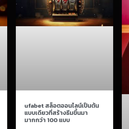
ufabet สล็อตออนไลน์เป็นต้น
แบบเดียวที่สร้างธีมขึ้นมา
มากกว่า 100 แบบ