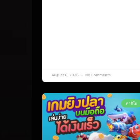
August 6, 2026
No Comments
คาสิโน