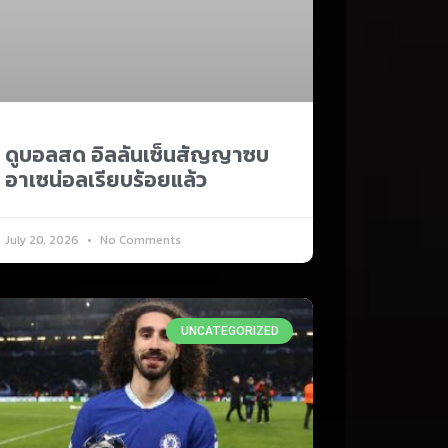
ดูบอลสด อิลลันเซ็นสัญญาซบ
อาเซน่อลเรียบร้อยแล้ว
July 20, 2026
No Comments
UNCATEGORIZED