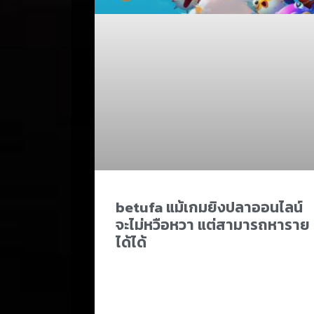
betufa แม้เกมยิงปลาออนไลน์
จะไม่หวือหวา แต่สามารถหาราย
ได้ได้