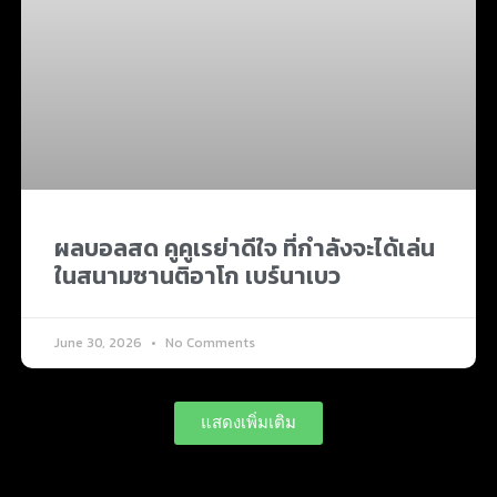
ผลบอลสด คูคูเรย่าดีใจ ที่กำลังจะได้เล่น
ในสนามซานติอาโก เบร์นาเบว
June 30, 2026
No Comments
แสดงเพิ่มเติม