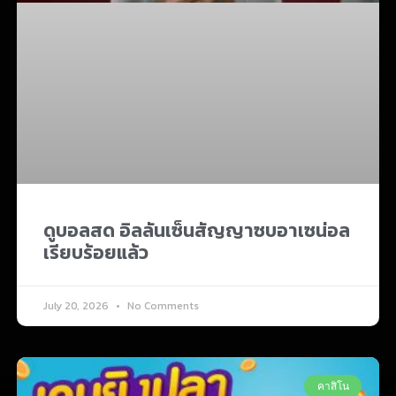
ดูบอลสด อิลลันเซ็นสัญญาซบอาเซน่อล
เรียบร้อยแล้ว
July 20, 2026
No Comments
คาสิโน