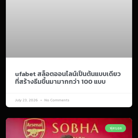
ufabet สล็อตออนไลน์เป็นต้นแบบเดียว
ที่สร้างธีมขึ้นมามากกว่า 100 แบบ
July 23, 2026
No Comments
ฟุตบอล