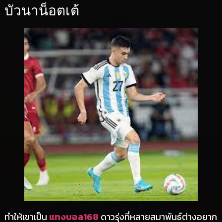
บัวนาน็อตเต้
ทำให้เขาเป็น
แทงบอล168
ดาวรุ่งที่หลายสมาพันธ์ต่างอยาก