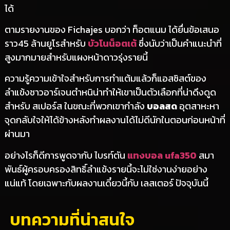
ได้
ตามรายงานของ Fichajes บอกว่า ท็อตแนม ได้ยื่นข้อเสนอ
ราว45 ล้านยูโรสำหรับ
บัวโนน็อตเต้
ซึ่งนับว่าเป็นคำแนะนำที่
สูงมากมายสำหรับแผงหน้าดาวรุ่งรายนี้
ความรู้ความเข้าใจสำหรับการทำแต้มแล้วก็แอสซิสต์ของ
ลำแข้งชาวอาร์เจนตำหนิน่าทำให้เขาเป็นตัวเลือกที่น่าดึงดูด
สำหรับ สเปอร์ส ในขณะที่พวกเขากำลัง
บอลสด
อุตสาหะหา
จุดกลับใจให้ได้ข้างหลังทำผลงานได้ไม่ดีนักในตอนก่อนหน้าที่
ผ่านมา
อย่างไรก็ดีการพูดจากับ ไบรท์ตัน
แทงบอล ufa350
สมา
พันธ์ผู้ครอบครองสิทธิ์ลำแข้งรายนี้จะไม่ใช่งานง่ายอย่าง
แน่แท้ โดยเฉพาะกับผลงานเดี๋ยวนี้กับ เลสเตอร์ ปัจจุบันนี้
บทความที่น่าสนใจ