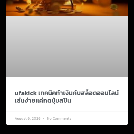
ufakick เทคนิคทำเงินกับสล็อตออนไลน์
เล่นง่ายแค่กดปุ่มสปิน
August 6, 2026
No Comments