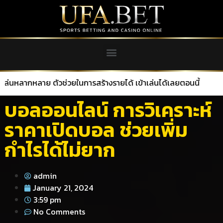
ย ตัวช่วยในการสร้างรายได้ เข้าเล่นได้เลยตอนนี้
บอลออนไลน์ การวิเคราะห์
ราคาเปิดบอล ช่วยเพิ่ม
กำไรได้ไม่ยาก
admin
January 21, 2024
3:59 pm
No Comments