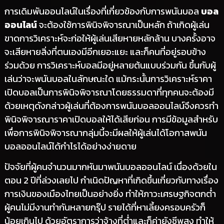
การเดิมพันออนไลน์ในเรื่องที่เกี่ยวข้องกับการพนันบอล
บอล
ออนไลน์
จะต้องใช้การพินิจพิจารณาเป็นหลัก ถ้าเกิดผู้เล่น
ขาดการวิเคราะห์จะก่อให้ผู้เล่นเสียหายหลักล้าน บางครั้งอาจ
จะเสียหายสิ่งที่ตนเองมีอีกเยอะแยะ และก็คนที่อยู่รอบข้าง
ร่วมด้วย การวิเคราะห์บอลมีอยู่หลายต้นแบบร่วมกัน ขึ้นกับผู้
เล่นว่าจะพนันบอลในลักษณะใด แม้กระนั้นการวิเคราะห์ราคา
เปิดบอลเป็นการพินิจพิจารณาโดยธรรมดาที่ทุกคนจะต้องมี
ด้วยเหตุดังกล่าวผู้เล่นที่ต้องการพนันบอลออนไลน์จึงควรทำ
พินิจพิจารณาราคาเปิดบอลให้ได้เสียก่อน การมีข้อมูลสำหรับ
เพื่อการพินิจพิจารณากลุ่มนี้จะมีผลให้ผู้เล่นได้โอกาสพนัน
บอลออนไลน์ได้กำไรได้อย่างง่ายดาย
ปัจจัยที่ผู้คนจำนวนมากหันมาพนันบอลออนไลน์ เนื่องด้วยใน
ตอน 2 ปีที่ล่วงเลยไป กำเนิดปัญหาที่เกิดขึ้นเกี่ยวกับทางเรื่อง
การเงินของเมืองไทยเป็นอย่างยิ่ง ทำให้ภาวะเศรษฐกิจตกต่ำ
ผู้คนไม่มีงานทำกันหลายกรุ๊ป รายได้ที่หาเลี้ยงครอบครัวก็
น้อยเกินไป ด้วยอัตราการว่าจ้างที่ต่ำและก็ค่ายังชีพสูง ทำให้