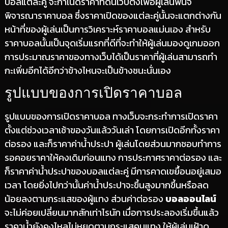
บอลแต่ละคู่ จะกำเนิดราคาที่ดินเว็บตั้งเพื่อผู้เล่นพินิจ
พิจารณาราคาบอล ซึ่งราคาเปิดของแต่ละคู่นั้นจะแตกต่างกัน
หน้าที่ของผู้เล่นเป็นการวิเคราะห์ราคาบอลแม่นเอง สำหรับ
ราคาบอลนั้นเป็นจุดเริ่มแรกที่ดีที่จะทำให้ผู้เล่นมองดูเกมออก
การประมาณราคาของทางเว็บได้เป็นราคาที่ผู้เล่นสามารถทำ
กะเพิ่มอีกได้อีกว่าข้างไหนจะเป็นข้างชนะนั่นเอง
รูปแบบของการเปิดราคาบอล
รูปแบบของการเปิดราคาบอล ทางเว็บจะกระทำการเปิดราคา
ตั้งแต่ช่วงเวลาเช้าของวันแล้ววันเล่า โดยการเปิดอีกทั้งราคา
ต่อรอง และก็ราคาค่าน้ำประปา ผู้เล่นโดยส่วนมากชอบทำการ
รอคอยราคาให้คงเดิมก่อนแทง การประกาศราคาต่อรอง และ
ก็ราคาค่าน้ำประปาของบอลแต่ละคู่ มีการคาดเขยื้อนอยู่เสมอ
เวลา โดยยิ่งไปกว่านั้นค่าน้ำประปาจะขึ้นสูงมากขึ้นหรือลด
น้อยลงตามกระแสของผู้แทง ส่วนค่าต่อรอง
บอลออนไลน์
จะไม่ค่อยเปลี่ยนมากสักเท่าไรนัก เมื่อการประลองเริ่มขึ้นแล้ว
ราคาน้ำยังคงไหลไม่หยุดตามกระแสคนแทง ให้ผู้เล่นเฝ้าดู