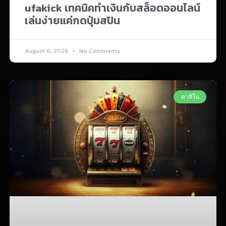
ufakick เทคนิคทำเงินกับสล็อตออนไลน์
เล่นง่ายแค่กดปุ่มสปิน
August 6, 2026
No Comments
คาสิโน