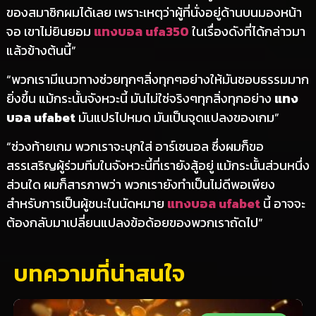
ของสมาชิกผมได้เลย เพราะเหตุว่าผู้ที่นั่งอยู่ด้านบนมองหน้า
จอ เขาไม่ยินยอม
แทงบอล ufa350
ในเรื่องดังที่ได้กล่าวมา
แล้วข้างต้นนี้”
“พวกเรามีแนวทางช่วยทุกๆสิ่งทุกๆอย่างให้มันชอบธรรมมาก
ยิ่งขึ้น แม้กระนั้นจังหวะนี้ มันไม่ใช่จริงๆทุกสิ่งทุกอย่าง
แทง
บอล ufabet
มันแปรไปหมด มันเป็นจุดแปลงของเกม”
“ช่วงท้ายเกม พวกเราจะบุกใส่ อาร์เซนอล ซึ่งผมก็ขอ
สรรเสริญผู้ร่วมทีมในจังหวะนี้ที่เรายังสู้อยู่ แม้กระนั้นส่วนหนึ่ง
ส่วนใด ผมก็สารภาพว่า พวกเรายังทำเป็นไม่ดีพอเพียง
สำหรับการเป็นผู้ชนะในนัดหมาย
แทงบอล ufabet
นี้ อาจจะ
ต้องกลับมาเปลี่ยนแปลงข้อด้อยของพวกเราถัดไป”
บทความที่น่าสนใจ