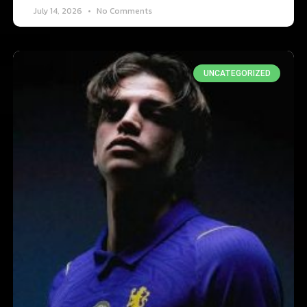
July 14, 2026
No Comments
UNCATEGORIZED