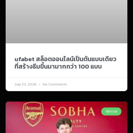
ufabet สล็อตออนไลน์เป็นต้นแบบเดียว
ที่สร้างธีมขึ้นมามากกว่า 100 แบบ
July 23, 2026
No Comments
ฟุตบอล