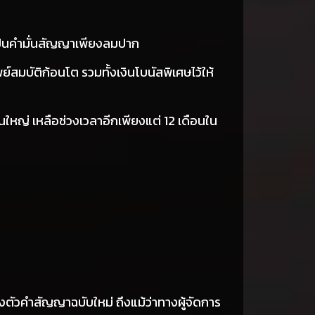
เป็นคำมั่นสัญญาเพียงลมปาก
ย์สมบัติก้อนโต รวมทั้งเงินโบนัสพิเศษไว้ให้
หญ่ เหลือช่วงเวลาอีกเพียงแต่ 12 เดือนใน
งตัวคำสัญญาฉบับใหม่ ถึงแม้ว่าทางผู้จัดการ