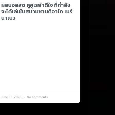
ผลบอลสด คูคูเรย่าดีใจ ที่กำลัง
จะได้เล่นในสนามซานติอาโก เบร์
นาเบว
June 30, 2026
No Comments