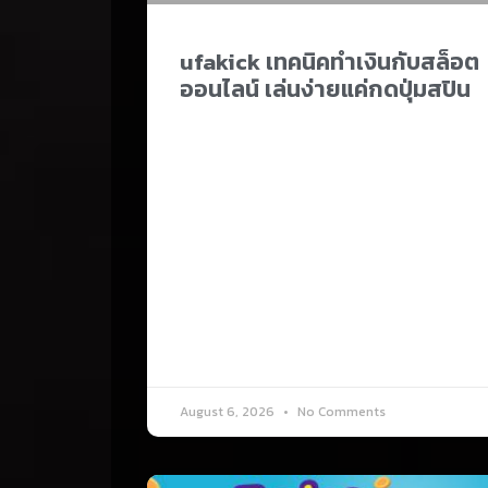
ufakick เทคนิคทำเงินกับสล็อต
ออนไลน์ เล่นง่ายแค่กดปุ่มสปิน
August 6, 2026
No Comments