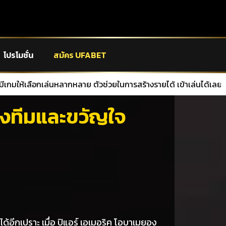
โปรโมชั่น
สมัคร UFABET
กเล่นหลากหลาย ตัวช่วยในการสร้างรายได้ เข้าเล่นได้เลยตอนนี้
งทีมและขวัญใจ
ได้อีกเปราะ เมื่อ ปิแอร์ เอเมอริค โอบาเมยอง