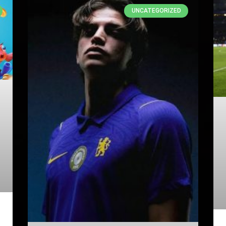
UNCATEGORIZED