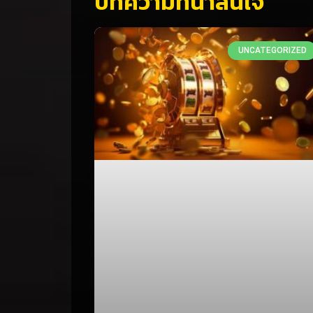
บทความที่น่าสนใจ
UNCATEGORIZED