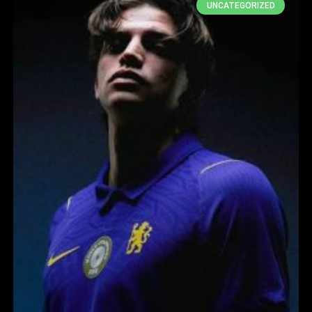
UNCATEGORIZED