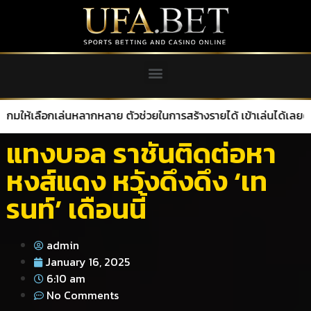
ลือกเล่นหลากหลาย ตัวช่วยในการสร้างรายได้ เข้าเล่นได้เลยตอนนี้
แทงบอล ราชันติดต่อหา
หงส์แดง หวังดึงดึง ‘เท
รนท์’ เดือนนี้
admin
January 16, 2025
6:10 am
No Comments