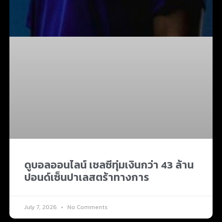
ดูบอลออนไลน์ เชลซีทุ่มเงินกว่า 43 ล้าน
ปอนด์เซ็นปาเลสตร้าทางการ
July 7, 2026
No Comments