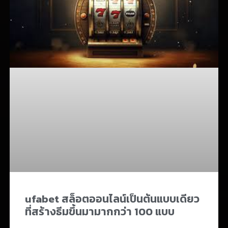
ufabet สล็อตออนไลน์เป็นต้นแบบเดียว
ที่สร้างธีมขึ้นมามากกว่า 100 แบบ