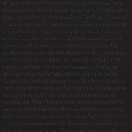
ซึ่งโดยมากเว็บไซต์ที่ให้เรทการจ่ายสูงย่อมล่อตาล่อจิตใจคน
เล่นเสมอ แม้กระนั้นดังนี้ คุณก็จำต้องดูด้วยว่าเว็บไซต์นั้นๆมีคน
เล่นมากมายหรือเปล่า หวย เล่นแล้วจ่ายใช่หรือไม่ ถ้าเล่นหวย
ฮานอยแล้วถูก ทางเว็บไซต์จ่ายจริง แบบงี้ก็นับว่าเว็บไซต์เล่นได้
แบบไม่เป็นอันตรายนั่นเอง ความน่านับถือ คุณควรจะมอง
ความน่าไว้วางใจของเว็บไซต์ ว่าเว็บไซต์ลอตเตอรี่ออนไลน์
แทงหวยออนไลน์ แต่ละเว็บไซต์นั้นมีมากน้อยแค่ไหน โดย
บางทีก็อาจจะมองจากเกียรติศักดิ์ในด้านการซื้อ เลขเด็ด ของ
การรีวิว ดังเช่น มีการเอ๋ยถึงทางด้านไหนบ้าง หรือมีการรีวิว
ผ่านทาง YouTube ฯลฯ ซึ่งการที่มีคนออกมารีวิวหรือแชร์
ประสบการณ์เล่นกับเว็บไซต์นั้นๆยิ่งจำนวนมากเท่าใด ก็ยิ่ง
รับรองว่าเว็บไซต์นั้นโด่งดังพอควรและก็น่าเข้ามาเล่น เพราะ
ว่ามีความน่าไว้วางใจจริงและก็จะไม่ถูกโกงอย่างไม่ต้องสงสัย
ระบบการฝากถอนเร็วไหม เพราะว่าเว็บไซต์สลากกินแบ่ง
ออนไลน์ หวย ที่ดีจำเป็นต้องมาพร้อมระบบการฝากถอนที่เร็ว
ตลอดจนการปรับยอดเครดิตก็ไม่สมควรที่จะใช้เวลานานด้วย
เหมือนกัน เพราะเหตุว่าจะมีผลให้ง่ายรวมทั้งสบายเร็วทันใจต่อ
การฝากถอนของสมาชิกสำหรับเพื่อการเข้ามาเลือกซื้อ สลาก
กินแบ่งเด็ด มีคณะทำงานรอให้บริการตลอดระยะเวลาไหม ข้อ