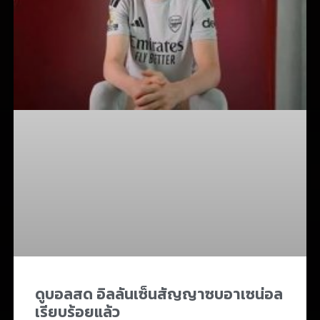
ดูบอลสด อิลลันเซ็นสัญญาซบอาเซน่อล
เรียบร้อยแล้ว