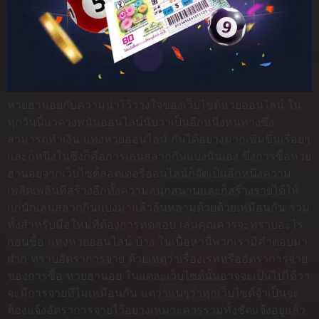
หวยฮานอยกับความน่าไว้วางใจของเว็บไซต์หวยออนไลน์ ใน
ทุกวันนี้แวดวงพนันออนไลน์นับว่าเป็นอีกหนึ่งหนทางซึ่ง
สามารถทำเงิน แทงหวยออนไลน์ กันได้อย่างมากเพิ่มขึ้นเรื่อยๆ
และก็หนึ่งในซึ่งก็คือการเล่นสลากกินแบ่งนั่นเอง ซึ่งการซื้อหวย
ฮานอยจากเว็บไซต์ลอตเตอรี่ออนไลน์ก็จัดเป็นอีกหนึ่งความ
เพลิดเพลินที่สร้างอีกทั้งความสนุกสนานและก็สร้างรายได้ให้
แก่นักเล่นสลากกินแบ่งมาแล้วล้นหลามด้วยด้วยเหมือนกัน รวม
ทั้งสำหรับมือใหม่ที่ต้องการทดสอบ เล่นคุณควรจะทราบอะไร
ก่อนซื้อ แทงหวยออนไลน์ บ้าง ในเนื้อหานี้พวกเรามีคำตอบมา
ฝาก ทราบอัตราการจ่าย ด้วยเหตุว่าเรื่องเรทหรืออัตราการจ่าย
ของการซื้อ หวยฮานอย ในแต่ละเว็บไซต์นั้นอาจจะเป็นไปได้ว่า
จะมีการจ่ายที่ไม่เหมือนกัน แต่ว่าแน่ๆว่าทุกเว็บไซต์จำเป็นจะ
ต้องแจ้งอัตราการจ่ายไว้อย่างเหมาะควรรวมทั้งชัดแจ้งอยู่แล้ว