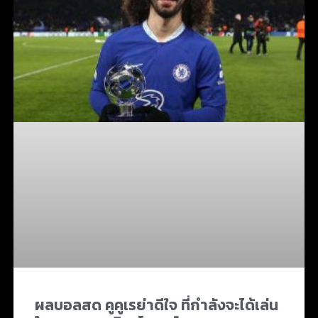
ผลบอลสด คูคูเรย่าดีใจ ที่กำลังจะได้เล่น