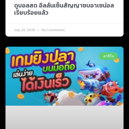
ดูบอลสด อิลลันเซ็นสัญญาซบอาเซน่อล
เรียบร้อยแล้ว
July 20, 2026
No Comments
คาสิโน