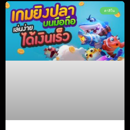
คาสิโน