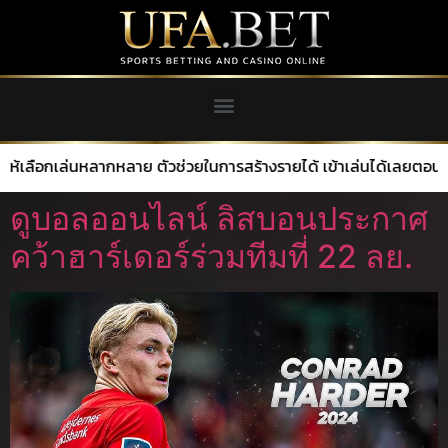
เล่นหลากหลาย ตัวช่วยในการสร้างรายได้ เข้าเล่นได้เลยตอนนี้
ดูบอลออนไลน์ ลิสบอนประกาศ
คว้าฮาร์เดอร์ร่วมทีมที่ 22 ลย.