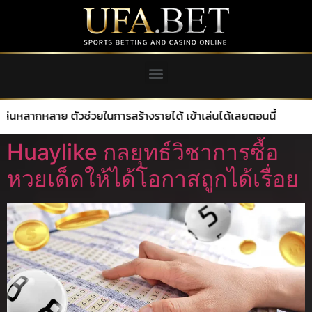
าย ตัวช่วยในการสร้างรายได้ เข้าเล่นได้เลยตอนนี้
Huaylike กลยุทธ์วิชาการซื้อ
หวยเด็ดให้ได้โอกาสถูกได้เรื่อย