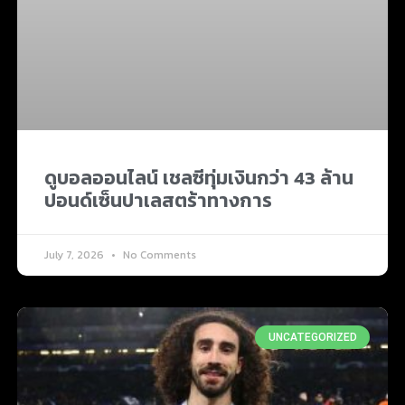
ดูบอลออนไลน์ เชลซีทุ่มเงินกว่า 43 ล้าน
ปอนด์เซ็นปาเลสตร้าทางการ
July 7, 2026
No Comments
UNCATEGORIZED