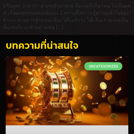
หรือสูตร บาคาร่า ต่างๆเข้ามาช่วย ก็บางครั้งก็อาจจะไม่เป็นผล
สำเร็จผลทุกหนเสมอนั่นเอง 2.ทราบถึงความรู้ความเข้าใจของ
ตัวเอง ท่านควรรู้ก่อนจะเลือกโต๊ะแล้วว่า โต๊ะที่จะร่วมเล่นเป็น
นั้นเช่นไร ยกตัวอย่างเช่น […]
บทความที่น่าสนใจ
UNCATEGORIZED