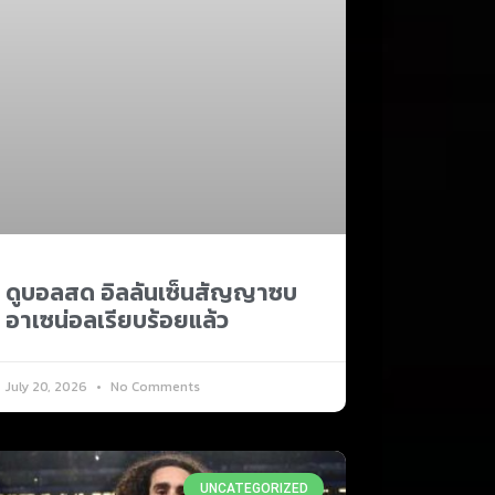
ดูบอลสด อิลลันเซ็นสัญญาซบ
อาเซน่อลเรียบร้อยแล้ว
July 20, 2026
No Comments
UNCATEGORIZED