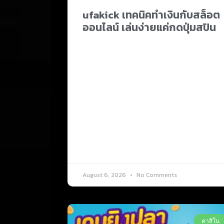
ufakick เทคนิคทำเงินกับสล็อต
ออนไลน์ เล่นง่ายแค่กดปุ่มสปิน
August 6, 2026
No Comments
คาสิโน