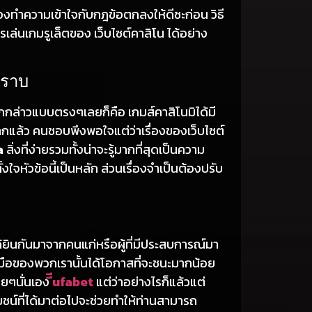
้องทำความเข้าใจกับกฎข้อตกลงให้ดีซะก่อน วิธี
ล่นเกมรูเล็ตของ เว็บไซต์คาสิโน ได้อย่าง
ทราบ
้ หากกล่าวแบบตรงๆเลยก็คือ เกมส์คาสิโนมิได้มี
วนมากแล้ว คนชอบพึงพอใจแต่ว่าเรื่องของเว็บไซต์
a
สิ่งที่ง่ายรวมทั้งน่าจะรู้มากที่สุดเป็นความ
ใจหัวข้อนี้เป็นหลัก ส่วนเรื่องจำเป็นต้องปรับ
คยได้ยินกันมาจากคนแก่หรือผู้ที่มีประสบการณ์มา
นมือของพวกเรานั้นได้โอกาสที่จะชนะมากน้อย
อยๆนั่นเอง
ีีufabet
แต่ว่าอย่างไรก็แล้วแต่
โยชน์ที่ได้มาต่อไปจะช่วยทำให้ท่านสามารถ