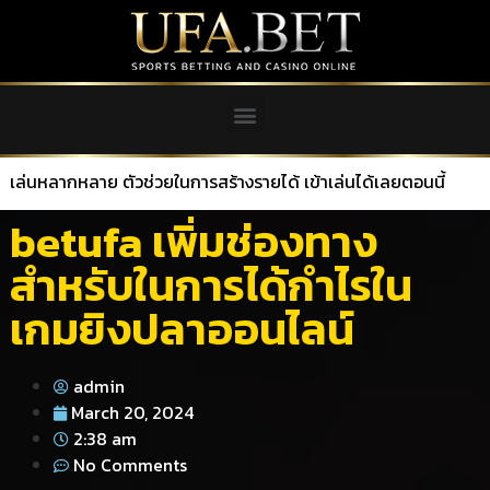
ลาย ตัวช่วยในการสร้างรายได้ เข้าเล่นได้เลยตอนนี้
betufa เพิ่มช่องทาง
สำหรับในการได้กำไรใน
เกมยิงปลาออนไลน์
admin
March 20, 2024
2:38 am
No Comments