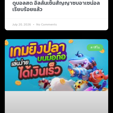
ดูบอลสด อิลลันเซ็นสัญญาซบอาเซน่อล
เรียบร้อยแล้ว
July 20, 2026
No Comments
คาสิโน