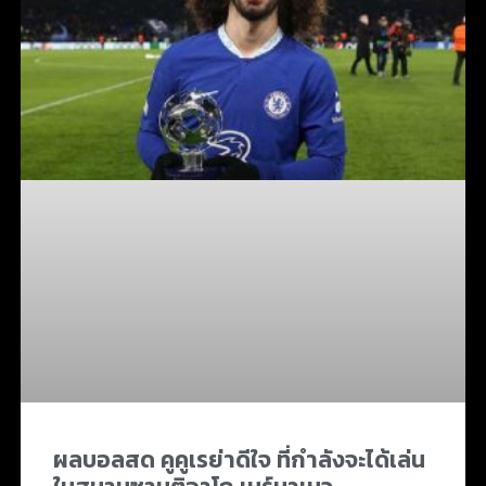
ผลบอลสด คูคูเรย่าดีใจ ที่กำลังจะได้เล่น