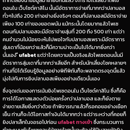
ถ้าทดลองนำข้อมูลมาเทียบกันแล้ว จะทราบได้เลยว่าโพเซ
ดอนใน เว็บไซต์คาสิโน นั้นมีอัตราการจ่ายที่มากกว่าปลาบอส
ทั่วๆไปถึง 200 เท่าอย่างยิ่งจริงๆ ตอนที่ปลาบอสมีอัตราจ่าย
เพียง 100 เท่าของยอดพนัน แม้กระนั้นโดยมากแล้วโพเซ
ดอนกับปลาบอสจะมีอัตราจ่ายสุ่มที่ 200 ถึง 500 เท่า แต่ว่า
คนจำนวนไม่น้อยจะหันไปพอใจกับปลาบอสเพราะมีอัตราการ
สุ่มเดาที่น้อยกว่าแล้วก็มีความน่าจะเป็นไปได้มากยิ่งกว่า
นั่นเอง
ี ufabet
แต่ว่าโดยความเป็นจริงแล้วโพเซดอนนั้นมี
อัตราการสุ่มเดาที่มากกว่าเสียอีก สำหรับนักเสี่ยงโชคหลายๆ
ท่านที่มิได้เรียนรู้ข้อมูลอย่างพิถีพิถันก็จะพลาดตรงจุดนี้แล้ว
มุ่งไปกับการยิงปลาบอสเพียงอย่างเดียวนั่นเอง
ซึ่งจุดเด่นของการเน้นยิงโพเซดอนใน เว็บไซต์คาสิโน ซึ่งก็คือ
การได้โอกาสแสดงตัวบ่อยครั้งกว่าปลาบอส และก็ยังตาย
ง่ายดายเสียยิ่งกว่าด้วย ถ้าพิจารณาแล้วก็รอคอยอย่างเยือก
เย็น ท่านก็จะได้โอกาสทำเงินได้มากกว่า แต่ว่าระหว่างที่คอยก็
ยิงปลาเล็กในจอรอไปก่อน
ufabet ทางเข้า
ซึ่งกระบวนการ
ทำคะแนนกับโพเซดอนให้ตายไวๆนั้นจะต้องใช้ปืนสายฟ้ายิง