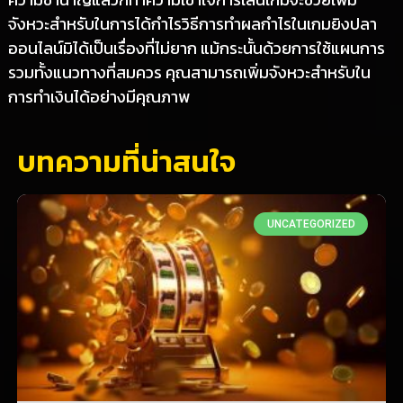
จังหวะสำหรับในการได้กำไรวิธีการทำผลกำไรในเกมยิงปลา
ออนไลน์มิได้เป็นเรื่องที่ไม่ยาก แม้กระนั้นด้วยการใช้แผนการ
รวมทั้งแนวทางที่สมควร คุณสามารถเพิ่มจังหวะสำหรับใน
การทำเงินได้อย่างมีคุณภาพ
บทความที่น่าสนใจ
UNCATEGORIZED