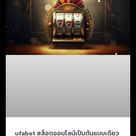
ufabet สล็อตออนไลน์เป็นต้นแบบเดียว