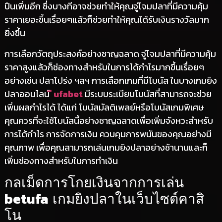
ปืนเพิ่มอีก ซึ่งบางทีอาจช่วยทำให้คุณจู่โจมปลาที่มีความคุ้ม
ราคาเยอะขึ้นเรื่อยๆแล้วก็ช่วยทำให้คุณได้รับเงินรางวัลมาก
ยิ่งขึ้น
การเลือกวัตถุประสงค์อย่างชาญฉลาด จู่โจมปลาที่มีความคุ้ม
ราคาสูงแล้วก็ช่องทางสำหรับในการได้กำไรมากขึ้นเรื่อยๆ
อย่างเช่น ปลาโปร่ง ฯลฯ การเลือกเกมที่มีโบนัส ในบางเกมยิง
ปลาออนไลน์
ี ufabet
มีระบบระเบียบโบนัสที่สามารถจะช่วย
เพิ่มผลกำไรได้ ได้แก่ โบนัสมัลติเพลย์หรือโบนัสเกมพิเศษ
คุณควรที่จะใช้โบนัสนี้อย่างชาญฉลาดเพื่อเพิ่มจังหวะสำหรับ
การได้กำไร การจัดการเงิน ควบคุมการพนันของคุณอย่างมี
คุณภาพ เพื่อคุณสามารถเล่นเกมยิงปลาอย่างช้านานและก็
เพิ่มช่องทางสำหรับในการทำเงิน
กลเม็ดการโกยเงินจากการเล่น
betufa
เกมยิงปลาในเว็บไซต์คาสิ
โน