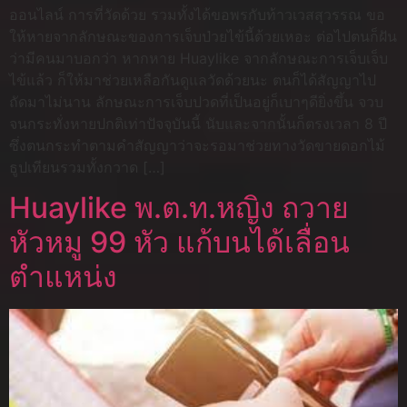
ออนไลน์ การที่วัดด้วย รวมทั้งได้ขอพรกับท้าวเวสสุวรรณ ขอ
ให้หายจากลักษณะของการเจ็บป่วยไข้นี้ด้วยเหอะ ต่อไปตนก็ฝัน
ว่ามีคนมาบอกว่า หากหาย Huaylike จากลักษณะการเจ็บเจ็บ
ไข้แล้ว ก็ให้มาช่วยเหลือกันดูแลวัดด้วยนะ ตนก็ได้สัญญาไป
ถัดมาไม่นาน ลักษณะการเจ็บปวดที่เป็นอยู่ก็เบาๆดียิ่งขึ้น จวบ
จนกระทั่งหายปกติเท่าปัจจุบันนี้ นับและจากนั้นก็ตรงเวลา 8 ปี
ซึ่งตนกระทำตามคำสัญญาว่าจะรอมาช่วยทางวัดขายดอกไม้
ธูปเทียนรวมทั้งกวาด […]
Huaylike พ.ต.ท.หญิง ถวาย
หัวหมู 99 หัว แก้บนได้เลื่อน
ตำแหน่ง