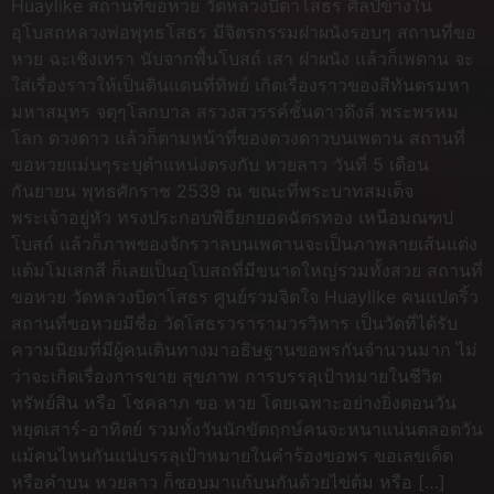
Huaylike สถานที่ขอหวย วัดหลวงบิดาโสธร ศิลป์ข้างใน
อุโบสถหลวงพ่อพุทธโสธร มีจิตรกรรมฝาผนังรอบๆ สถานที่ขอ
หวย ฉะเชิงเทรา นับจากพื้นโบสถ์ เสา ฝาผนัง แล้วก็เพดาน จะ
ใส่เรื่องราวให้เป็นดินแดนที่ทิพย์ เกิดเรื่องราวของสีทันดรมหา
มหาสมุทร จตุๆโลกบาล สรวงสวรรค์ชั้นดาวดึงส์ พระพรหม
โลก ดวงดาว แล้วก็ตามหน้าที่ของดวงดาวบนเพดาน สถานที่
ขอหวยแม่นๆระบุตำแหน่งตรงกับ หวยลาว วันที่ 5 เดือน
กันยายน พุทธศักราช 2539 ณ ขณะที่พระบาทสมเด็จ
พระเจ้าอยู่หัว ทรงประกอบพิธียกยอดฉัตรทอง เหนือมณฑป
โบสถ์ แล้วก็ภาพของจักรวาลบนเพดานจะเป็นภาพลายเส้นแต่ง
แต้มโมเสกสี ก็เลยเป็นอุโบสถที่มีขนาดใหญ่รวมทั้งสวย สถานที่
ขอหวย วัดหลวงบิดาโสธร ศูนย์รวมจิตใจ Huaylike คนแปดริ้ว
สถานที่ขอหวยมีชื่อ วัดโสธรวรารามวรวิหาร เป็นวัดที่ได้รับ
ความนิยมที่มีผู้คนเดินทางมาอธิษฐานขอพรกันจำนวนมาก ไม่
ว่าจะเกิดเรื่องการขาย สุขภาพ การบรรลุเป้าหมายในชีวิต
ทรัพย์สิน หรือ โชคลาภ ขอ หวย โดยเฉพาะอย่างยิ่งตอนวัน
หยุดเสาร์-อาทิตย์ รวมทั้งวันนักขัตฤกษ์คนจะหนาแน่นตลอดวัน
แม้คนไหนกันแน่บรรลุเป้าหมายในคำร้องขอพร ขอเลขเด็ด
หรือคำบน หวยลาว ก็ชอบมาแก้บนกันด้วยไข่ต้ม หรือ […]