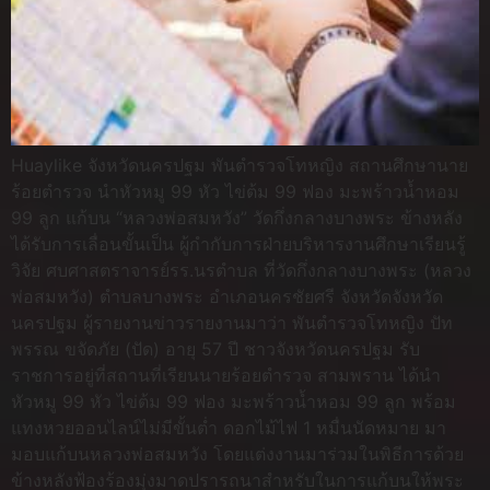
Huaylike จังหวัดนครปฐม พันตำรวจโทหญิง สถานศึกษานาย
ร้อยตำรวจ นำหัวหมู 99 หัว ไข่ต้ม 99 ฟอง มะพร้าวน้ำหอม
99 ลูก แก้บน “หลวงพ่อสมหวัง” วัดกึ่งกลางบางพระ ข้างหลัง
ได้รับการเลื่อนขั้นเป็น ผู้กำกับการฝ่ายบริหารงานศึกษาเรียนรู้
วิจัย ศบศาสตราจารย์รร.นรตำบล ที่วัดกึ่งกลางบางพระ (หลวง
พ่อสมหวัง) ตำบลบางพระ อำเภอนครชัยศรี จังหวัดจังหวัด
นครปฐม ผู้รายงานข่าวรายงานมาว่า พันตำรวจโทหญิง ปัท
พรรณ ขจัดภัย (ปัด) อายุ 57 ปี ชาวจังหวัดนครปฐม รับ
ราชการอยู่ที่สถานที่เรียนนายร้อยตำรวจ สามพราน ได้นำ
หัวหมู 99 หัว ไข่ต้ม 99 ฟอง มะพร้าวน้ำหอม 99 ลูก พร้อม
แทงหวยออนไลน์ไม่มีขั้นต่ำ ดอกไม้ไฟ 1 หมื่นนัดหมาย มา
มอบแก้บนหลวงพ่อสมหวัง โดยแต่งงานมาร่วมในพิธีการด้วย
ข้างหลังฟ้องร้องมุ่งมาดปรารถนาสำหรับในการแก้บนให้พระ