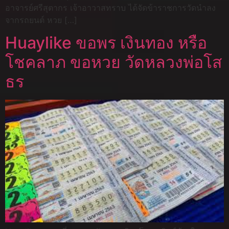
อาจารย์ศรีสุตากร เจ้าอาวาสทราบ ได้จัดข้าราชการวัดนำลง
จากรถยนต์ หวย […]
Huaylike ขอพร เงินทอง หรือ
โชคลาภ ขอหวย วัดหลวงพ่อโส
ธร