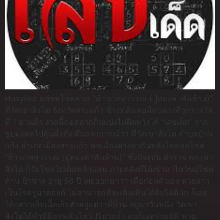
Huaylike แห่ขอโชคลาภ “ท้าวเวสสุวรรณ (ปู่ทองคำพันล้าน)”
ที่วัดเขาสิงโต จังหวัดสระแก้ว ข้างหลังเคยมีคนดวงดีถูกรางวัล
ที่ 1 มาแล้ว งวดนี้คอสลากกินแบ่งไม่ผิดหวังได้ “เลขเด็ด” จาก
ธูปมงคลไปลุ้นมั่งคั่ง มีแถลงการณ์ว่า ที่วัดเขาสิงโต ตำบลบ้าน
แก้ง อำเภอเมืองสระแก้ว พลเมืองต่างพากันหลั่งไหลขอโชค
“ท้าวเวสสุวรรณ (ปู่ทองคำพันล้าน)” ซึ่งปัจจุบัน ตำรวจ สภ.เขา
สิงโต ก็รับโชคไปเต็มหลักแสน ภายหลังที่ได้เข้ามาไหว้ขอโชค
ด้าน ป้านาง อายุ 58 ปี เผยออกมาว่า เมื่อก่อนตัวเอง หวยลาว
เป็นโรครูมาตอยด์ ไม่สามารถที่จะเดินเหินได้ดิบได้ดีนัก ก็เลย
ได้แต่ว่าเก็บเนื้อเก็บตัวอยู่แต่ว่าที่บ้าน อยู่มาวันหนึ่ง วัดเขา
สิงโตได้ทำพิธีการเส้นไหว้ปริปากถ้ำ ตนก็เลยร่วมพิธี หวย