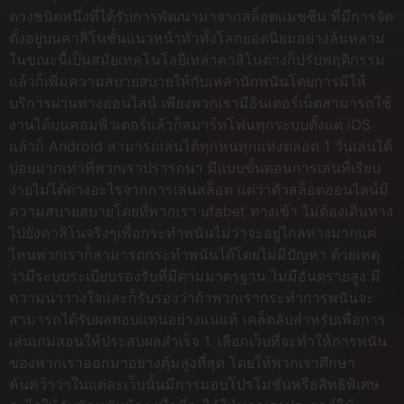
ดวงชนิดหนึ่งที่ได้รับการพัฒนามาจากสล็อตแมชชีน ที่มีการจัด
ตั้งอยู่บนคาสิโนชั้นแนวหน้าทั่วทั้งโลกยอดนิยมอย่างล้นหลาม
ในขณะนี้เป็นสมัยเทคโนโลยีเหล่าคาสิโนต่างก็ปรับพฤติกรรม
แล้วก็เพิ่มความสบายสบายให้กับเหล่านักพนันโดยการมีให้
บริการผ่านทางออนไลน์ เพียงพวกเรามีอินเตอร์เน็ตสามารถใช้
งานได้บนคอมพิวเตอร์แล้วก็สมาร์ทโฟนทุกระบบตั้งแต่ iOS
แล้วก็ Android สามารถเล่นได้ทุกหนทุกแห่งตลอด 1 วันเล่นได้
บ่อยมากเท่าที่พวกเราปรารถนา มีแบบขั้นตอนการเล่นที่เรียบ
ง่ายไม่ได้ต่างอะไรจากการเล่นสล็อต แต่ว่าตัวสล็อตออนไลน์มี
ความสบายสบายโดยที่พวกเรา ufabet ทางเข้า ไม่ต้องเดินทาง
ไปยังคาสิโนจริงๆเพื่อกระทำพนันไม่ว่าจะอยู่ไกลห่างมากแค่
ไหนพวกเราก็สามารถกระทำพนันได้โดยไม่มีปัญหา ด้วยเหตุ
ว่ามีระบบระเบียบรองรับที่มีตามมาตรฐาน ไม่มีอันตรายสูง มี
ความน่าวางใจและก็รับรองว่าถ้าพวกเรากระทำการพนันจะ
สามารถได้รับผลตอบแทนอย่างแน่แท้ เคล็ดลับสำหรับเพื่อการ
เล่นเกมสอนให้ประสบผลสำเร็จ 1. เลือกเว็บที่จะทำให้การพนัน
ของพวกเราออกมาอย่างคุ้มสูงที่สุด โดยให้พวกเราศึกษา
ค้นคว้าว่าในแต่ละเว็บนั้นมีการมอบโปรโมชั่นหรือสิทธิพิเศษ