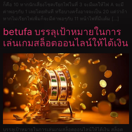
ก็คือ 10 หากนักเสี่ยงโชคเรียกไพ่ในที่ 3 จะมีผลให้ไพ่ A จะมี
ค่าพอๆกับ 1 เลยโดยทันที หรือบางครั้งอาจจะเป็น 20 แต่ว่าถ้า
หากไม่เรียกไพ่เพิ่มก็จะมีค่าพอๆกับ 11 หน้าไพ่ที่มีแต้ม […]
betufa บรรลุเป้าหมายในการ
เล่นเกมสล็อตออนไลน์ให้ได้เงิน
บรรลุเป้าหมายในการเล่นเกมสล็อตออนไลน์ให้ได้เงิน สล็อต