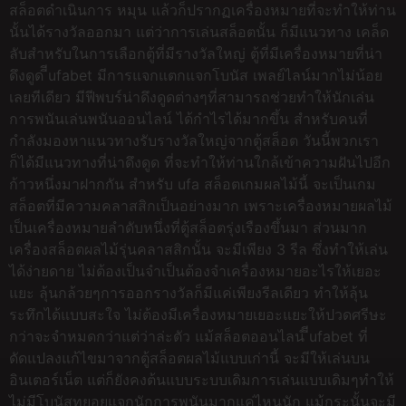
สล็อตดำเนินการ หมุน แล้วก็ปรากฏเครื่องหมายที่จะทำให้ท่าน
นั้นได้รางวัลออกมา แต่ว่าการเล่นสล็อตนั้น ก็มีแนวทาง เคล็ด
ลับสำหรับในการเลือกตู้ที่มีรางวัลใหญ่ ตู้ที่มีเครื่องหมายที่น่า
ดึงดูด ีีufabet มีการแจกแตกแจกโบนัส เพลย์ไลน์มากไม่น้อย
เลยทีเดียว มีฟีพบร์น่าดึงดูดต่างๆที่สามารถช่วยทำให้นักเล่น
การพนันเล่นพนันออนไลน์ ได้กำไรได้มากขึ้น สำหรับคนที่
กำลังมองหาแนวทางรับรางวัลใหญ่จากตู้สล็อต วันนี้พวกเรา
ก็ได้มีแนวทางที่น่าดึงดูด ที่จะทำให้ท่านใกล้เข้าความฝันไปอีก
ก้าวหนึ่งมาฝากกัน สำหรับ ufa สล็อตเกมผลไม้นี้ จะเป็นเกม
สล็อตที่มีความคลาสสิกเป็นอย่างมาก เพราะเครื่องหมายผลไม้
เป็นเครื่องหมายลำดับหนึ่งที่ตู้สล็อตรุ่งเรืองขึ้นมา ส่วนมาก
เครื่องสล็อตผลไม้รุ่นคลาสสิกนั้น จะมีเพียง 3 รีล ซึ่งทำให้เล่น
ได้ง่ายดาย ไม่ต้องเป็นจำเป็นต้องจำเครื่องหมายอะไรให้เยอะ
แยะ ลุ้นกล้วยๆการออกรางวัลก็มีแค่เพียงรีลเดียว ทำให้ลุ้น
ระทึกได้แบบสะใจ ไม่ต้องมีเครื่องหมายเยอะแยะให้ปวดศรีษะ
กว่าจะจำหมดกว่าแต่ว่าล่ะตัว แม้สล็อตออนไลน์ ีีufabet ที่
ดัดแปลงแก้ไขมาจากตู้สล็อตผลไม้แบบเก่านี้ จะมีให้เล่นบน
อินเตอร์เน็ต แต่ก็ยังคงต้นแบบระบบเดิมการเล่นแบบเดิมๆทำให้
ไม่มีโบนัสทยอยแจกนักการพนันมากแค่ไหนนัก แม้กระนั้นจะมี