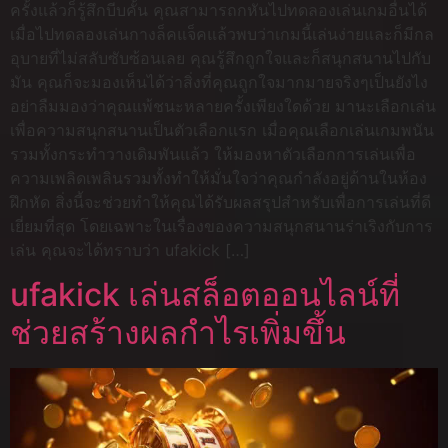
ครั้งแล้วก็รู้สึกบีบคั้น คุณสามารถกหันไปทดลองเล่นเกมอื่นได้
เมื่อไปทดลองเล่นกางล็คแจ็คแล้วพบว่าเกมนี้เล่นง่ายและก็มีกล
อุบายที่ไม่สลับซับซ้อนเลย คุณรู้สึกถูกใจและก็สนุกสนานไปกับ
มัน คุณก็จะมองเห็นได้ว่าสิ่งที่คุณถูกใจมากมายจริงๆเป็นยังไง
อย่าลืมมองว่าคุณแพ้ชนะหลายครั้งเพียงใดด้วย มานะเลือกเล่น
เพื่อความสนุกสนานเป็นตัวเลือกแรก เมื่อคุณเลือกเล่นเกมพนัน
รวมทั้งกระทำวางเดิมพันแล้ว ให้มองหาตัวเลือกการเล่นเพื่อ
ความเพลิดเพลินรวมทั้งทำให้มั่นใจว่าคุณกำลังอยู่ด้านในห้อง
ฝึกหัด สิ่งนี้จะช่วยทำให้คุณได้รับผลสรุปสำหรับเพื่อการเล่นที่ดี
เยี่ยมที่สุด โดยเฉพาะในเรื่องของความสนุกสนานร่าเริงกับการ
เล่น คุณจะได้ทราบว่า ufakick […]
ufakick เล่นสล็อตออนไลน์ที่
ช่วยสร้างผลกำไรเพิ่มขึ้น