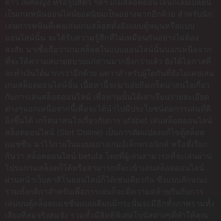
ดาว เพศหญิง หรือรูปสัตว์ ฯลฯ เกมสล็อตออนไลน์ก็เลยเปลี่ยน
เป็นเกมพนันออนไลน์ยอดนิยมเป็นอย่างมากอีกด้วย สำหรับนัก
เล่นการพนันที่เคยเล่นเกมสล็อตทั้งยังแบบตู้หมุนหรือแบบ
ออนไลน์นั้น จะได้รับความรู้สึกที่ไม่เหมือนกันอย่างไม่ต้อง
สงสัย น่าเชื่อถือว่าเกมสล็อตในแบบออนไลน์นั้นนอกเหนือจาก
ที่จะให้ความสบายสบายแก่ท่านมากยิ่งกว่าแล้ว ยังได้โอกาสที่
จะทำเงินได้มากกว่าอีกด้วย แต่ว่าสำหรับผู้ใดกันที่ยังไม่เคยเล่น
เกมสล็อตออนไลน์นั้น เนื้อหานี้จะมาเอ๋ยถึงเกร็ดน่าสนใจเกี่ยว
กับการเล่นสล็อตออนไลน์ เพื่อท่านนั้นได้เล่าเรียนรายละเอียด
ต่างๆนอกเหนือจากนี้เพื่อจะได้นำไปมีประโยชน์ต่อการเล่นที่ดี
ยิ่งขึ้นได้ เกร็ดน่าสนใจเกี่ยวกับการ ufabet เล่นสล็อตออนไลน์
สล็อตออนไลน์ (Slot Online) เป็นการดัดแปลงแก้ไขตู้สล็อต
แมชชีน มาไว้ภายในแบบอย่างเกมอิเล็กทรอนิกส์ หรือที่เรียก
กันว่า สล็อตออนไลน์ betufa โดยที่ผู้เล่นสามารถที่จะเล่นผ่าน
โปรแกรมสล็อตก็ได้หรือสามารถที่จะเข้าเล่นสล็อตออนไลน์
ผ่านหน้าเว็บคาสิโนออนไลน์ก็ได้เช่นเดียวกัน ซึ่งแบบลักษณะ
รวมทั้งกติกาสำหรับเพื่อการเล่นก็จะมีความคล้ายกันกับการ
เล่นบนตู้สล็อตแมชชีนแบบเดิมแม้กระนั้นจะมีอีกทั้งภาพรวมทั้ง
เสียงที่สมจริงสมจัง รวมทั้งมีสิทธิพิเศษโบนัสต่างๆที่ทำให้คุณ