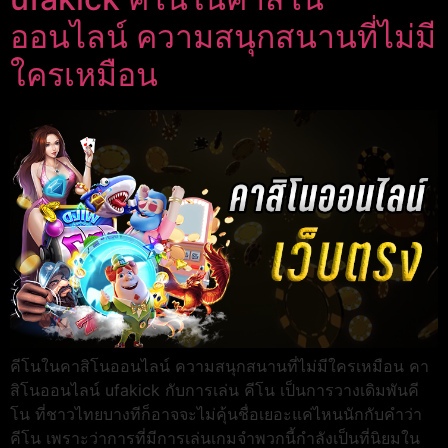
ออนไลน์ ความสนุกสนานที่ไม่มี
ใครเหมือน
คีโนในคาสิโนออนไลน์ ความสนุกสนานที่ไม่มีใครเหมือน คา
สิโนออนไลน์ ufakick กับการเล่น คีโน เป็นการวางเดิมพันคี
โน ที่ชาวไทยบางทีก็อาจจะไม่คุ้นชื่อเยอะแค่ไหนนักกับคำว่า
คีโน เพราะว่าการที่มีการเล่นเกมจำพวกนี้กำลังเป็นที่นิยมใน