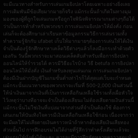
จะมีแนวทางสำหรับการเล่นเกมยิงปลาโดยเฉพาะอย่างยิ่งเลย
การเดิมพันมีข้อเสียมากมายก็จริง แม้กระนั้นถ้าเกิดในทางมุม
มองของผู้ที่ถูกใจเล่นเกมหรือถูกใจพินิจพิจารณาเกมต่างๆถือได้
ว่าเป็นการท้าสำหรับพวกเขา การเล่นเกมยิงปลาให้มั่งคั่ง ก่อน
เล่นก็จะต้องศึกษาเล่าเรียนหาข้อมูลกรรมวิธีการเล่นรวมทั้ง
ทำความรู้จักกับ ufabet เก็บให้มากมายๆต้องการเล่นให้ได้เงิน
จำเป็นต้องรู้จักศึกษาหาเคล็ดวิธีต่างๆแล้วก็ลงมือกระทำด้วยตัว
เองกัน วันนี้พวกเราจะมาสอนเคล็ดลับสำหรับเพื่อการยิงปลา
ออนไลน์ให้ร่ำรวยได้ ควรมีวิธีอะไรบ้าง วิธี betufa การยิงปลา
ออนไลน์ให้มั่งคั่ง เงินสำหรับลงทุนเล่นเกม การเล่นเกมยิงปลา
ต้องมีเงินฝากบัญชีในเกมขั้นต่ำเท่าไรก็ได้สุดแต่เว็บจะกำหนด
แม้กระนั้นแนวทางของพวกเราจะเริ่มที่ 500-2,000 เงินส่วนนี้
ให้นำเงินมาจากเงินที่เป็นการเหลือกินเหลือใช้รวมทั้งเผื่อหัวใจ
ไว้เหตุว่าบางทีอาจจะจำเป็นต้องเสียนะไม่ต้องเสียดายเงินส่วนนี้
แม้กระนั้นไม่ใช่เงินที่แบ่งมาจากส่วนที่จำเป็นต้องใช้ ต้องการ
เล่นเกมให้บันเทิงใจควรมีเงินเหลือกินเหลือใช้ก่อน เนื่องจากว่า
จะมีผลให้ไม่เสียดายเงินคราวหน้าถ้าหากต้องเสียเงินเสียทอง
ส่วนนั้นไป การฝึกอบรมไม่ได้ง่ายที่รู้สึกว่าทำครั้งเดียวแล้วจะ
เล่นเกมให้มั่งคั่งได้นะคะ ควรจะมีการฝึกหัดหลายคราวสุดแท้