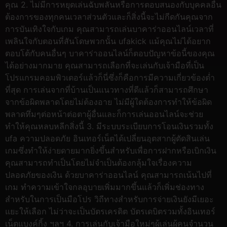
คุณ 2. ไม่มีการหยุดเล่นฉับพลันหรือการตอบสนองกับบุคคลอื่น
ต้องการของทุกคนเวลาส่วนตัวและก็สิ่งนี้จะไม่กีดกันคุณจาก
การบันเทิงใจกับเกม คุณสามารถเล่นบาคาร่าออนไลน์เวลาที่
เพลินใจกับตอนที่สันโดษพวกนั้น ufakick แม้คุณไม่ได้อยาก
ตอบโต้กับคนอื่นๆ บาคาร่าออนไลน์ก็ตอบปัญหาข้อนี้ของคุณ
ได้อย่างมากมาย คุณสามารถเลือกที่จะเล่นกับเจ้ามือที่เป็น
โปรแกรมคอมพิวเตอร์แล้วก็นี่ซึ่งก็คือการมีความเกี่ยวข้องต่ำ
ที่สุด การเล่นจากที่บ้านเป็นแนวทางที่ดีแล้วก็สามารถศึกษา
จากข้อผิดพลาดโดยไม่ต้องอาย ไม่มีผู้ใดต้องการทำให้ข้อผิด
พลาดทึ่มๆต่อหน้าต่อตาผู้อื่นและก็การเล่นออนไลน์จะช่วย
ทำให้คุณหลบหลีกสิ่งนี้ 3. มีระบบระเบียบการโอนเงินรวมทั้ง
ufa ความปลอดภัย อินเทอร์เน็ตได้เปลี่ยนอุตสากผู้ตัดสินเล่น
เกมซึ่งทำให้ง่ายดายมากยิ่งขึ้นสำหรับเพื่อการฝากหรือเบิกเงิน
คุณสามารถทำเป็นโดยไม่จำเป็นต้องกลุ้มใจเรื่องความ
ปลอดภัยของเงิน ด้วยบาคาร่าออนไลน์ คุณสามารถเน้นไปที่
เกม ทำความเข้าใจกลอุบายเพิ่มมากขึ้นแล้วก็เพิ่มช่องทาง
สำหรับในการเป็นมือโปร วิถีทางสำหรับการจ่ายเงินยังมีเยอะ
แยะให้เลือก ไม่ว่าจะเป็นบัตรเครดิต บัตรเดบิตรวมทั้งอินเทอร์
เน็ตแบงค์กิ้ง ฯลฯ 4. การเล่นกับเจ้ามือใหม่ๆผู้เล่นผู้คนจำนวน