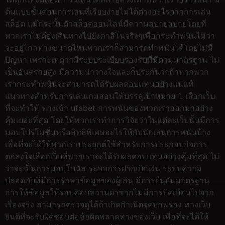
ต้นแบบขั้นตอนการเล่นที่เรียบง่ายไม่ได้ต่างอะไรจากการเล่น
สล็อต แม้กระนั้นตัวสล็อตออนไลน์มีความสบายสบายโดยที่
พวกเราไม่ต้องเดินทางไปยังคาสิโนจริงๆเพื่อกระทำพนันไม่ว่า
จะอยู่ไกลห่างขนาดไหนพวกเราก็สามารถทำพนันได้โดยไม่มี
ปัญหา เพราะเหตุว่ามีระบบระเบียบรองรับที่มีตามมาตรฐาน ไม่
เป็นอันตรายสูง มีความน่าวางใจและก็ประกันว่าถ้าหากพวก
เรากระทำพนันจะสามารถได้รับผลตอบแทนอย่างแน่แท้
แนวทางสำหรับการเล่นเกมสอนให้บรรลุเป้าหมาย 1. เลือกเว็บ
ที่จะทำให้ ทางเข้า ufabet การพนันของพวกเราออกมาอย่าง
คุ้มเยอะที่สุด โดยให้พวกเราทำการวิจัยว่าในแต่ละเว็บนั้นมีการ
มอบโปรโมชั่นหรือสิทธิพิเศษอะไรให้กับนักเล่นการพนันบ้าง
เพื่อที่จะได้ให้พวกเราประยุกต์ใช้สำหรับการประกอบกิจการ
ตกลงใจเลือกเว็บที่พวกเราจะได้รับผลตอบแทนอย่างคุ้มที่สุด ไม่
ว่าจะเป็นการมอบโบนัส ระบบการฝากเบิกเงิน ระบบความ
ปลอดภัยที่มีการรักษาข้อมูลของผู้เล่น มีการยืนยันมาตรฐาน
การให้ข้อมูลให้รอบคอบขวานผ่าซากไม่มีการบิดเบือนไปจาก
เรื่องจริง สามารถตรวจดูได้ถ้าเกิดกำเนิดจุดบกพร่อง ทางเว็บ
ยินดีที่จะรับผิดชอบต่อข้อผิดพลาดทางของเว็บ เพื่อที่จะได้ให้