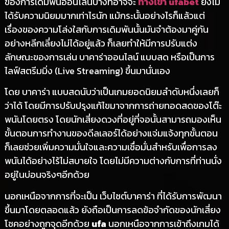
ของการเดิมพันออนไลน์บางทีอาจจะ
ทางเข้า ufabet
ยังไม่
ได้รับความนิยมมากเท่าไรนัก แม้กระนั้นอย่างไรก็แล้วแต่
เรื่องของความโล่งใสกับการเดิมพันนั้นมันจำต้องมาคู่กัน
อย่างหลีกเลี่ยงไม่ได้อยู่แล้ว ก็เลยทำให้มีการปรับแต่ง
ลักษณะของการเล่น บาคาร่าออนไลน์ แบบสด หรือเป็นการ
ไลฟ์สตรีมมิ่ง (Live Streaming) ขึ้นมานั่นเอง
โดย บาคาร่า แบบสดนับว่าเป็นเกมยอดนิยมลำดับหนึ่งเลยก็
ว่าได้ โดยมีการปรับปรุงแก้ไขมาจากการถ่ายทอดสดของโต๊ะ
พนันโดยตรง โดยนักเสี่ยงดวงที่อยู่ที่จอนั้นสามารถมองเห็น
ขั้นตอนการทำงานของดีลเลอร์ได้อย่างแจ่มแจ้งทุกขั้นตอน
ก็เลยช่วยเพิ่มความมั่นใจและความเชื่อมั่นสำหรับเพื่อการลง
พนันได้อย่างไร้ไม่สบายใจ โดยไม่มีความต่างกับการที่ท่านนั่ง
อยู่ในบ่อนจริงๆอีกด้วย
นอกเหนือจากการที่จะเป็น เว็บไซต์บาคาร่า ที่ได้รับการพัฒนา
ขึ้นมาโดยตลอดแล้ว ยังถือเป็นการลดข้อจำกัดของนักเสี่ยง
โชคอย่างถูกจุดอีกด้วย
ufa
นอกเหนือจากการเข้าถึงเกมได้