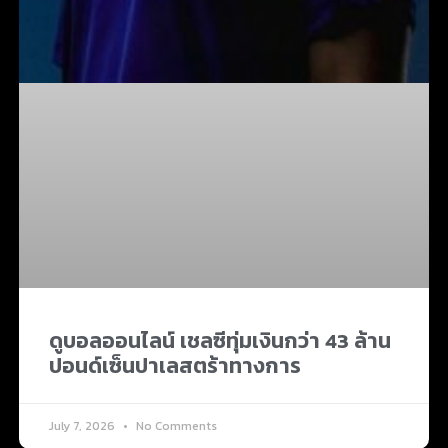
ดูบอลออนไลน์ เชลซีทุ่มเงินกว่า 43 ล้าน
ปอนด์เซ็นปาเลสตร้าทางการ
July 7, 2026
No Comments