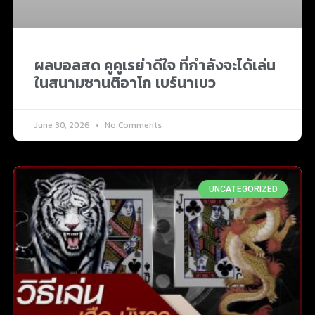
ผลบอลสด คูคูเรย่าดีใจ ที่กำลังจะได้เล่น
ในสนามซานติอาโก เบร์นาเบว
June 30, 2026
No Comments
UNCATEGORIZED