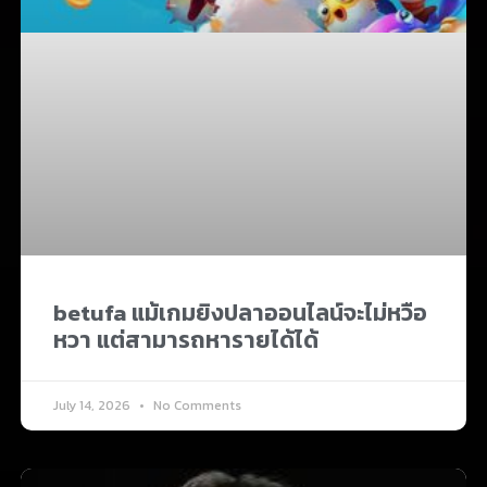
betufa แม้เกมยิงปลาออนไลน์จะไม่หวือ
หวา แต่สามารถหารายได้ได้
July 14, 2026
No Comments