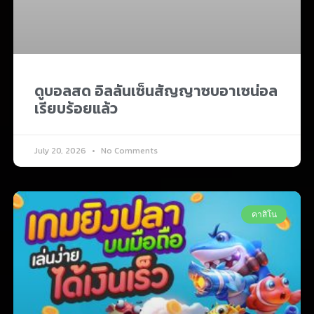
ดูบอลสด อิลลันเซ็นสัญญาซบอาเซน่อล
เรียบร้อยแล้ว
July 20, 2026
No Comments
คาสิโน