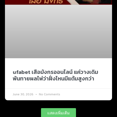
ufabet เสือมังกรออนไลน์ แค่วางเดิม
พันทายผลไพ่ว่าฝั่งไหนมีแต้มสูงกว่า
June 30, 2026
No Comments
แสดงเพิ่มเติม