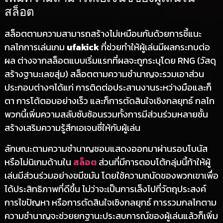
สล็อต
สล็อตตามความสามารถสร้างไม่เหมือนกันด้วยการชี้แนะ
กลไกการเล่นเกม
ufakick
ที่ช่วยทำให้ผู้เล่นมีผลกระทบต่อ
ผล ต่างจากสล็อตแบบเริ่มแรกที่ผลจะถูกระบุโดย RNG (วัสดุ
สร้างฐานะเลขสุ่ม) สล็อตตามความชำนาญจะรวมเอาส่วน
ประกอบต่างๆได้แก่ การติดต่อประสานงานระหว่างมือและก็
ตา การโต้ตอบอย่างเร็ว และก็การตัดสินใจเชิงกลยุทธ์ กลไก
พวกนี้เพิ่มความสลับซับซ้อนรวมทั้งการมีส่วนร่วมหลายชั้น
สร้างเสริมความรู้สึกเอเจนซี่ให้กับผู้เล่น
ลักษณะตามความชำนาญชอบแสดงออกมาผ่านรอบโบนัส
หรือไม่นิเกมด้านใน
สล็อต
ส่วนที่มีการตอบโต้กลุ่มนี้ท้าให้ผู้
เล่นมีส่วนร่วมอย่างขมีขมัน โดยใช้ความถนัดของพวกเขาเพื่อ
ได้ประสิทธิภาพที่ดีขึ้น ไม่ว่าจะเป็นการเล็งไปที่วัตถุประสงค์
การไขปัญหา หรือการตัดสินใจเชิงกลยุทธ์ การรวมกลไกตาม
ความชำนาญจะช่วยยกฐานะประสบการณ์ของผู้เล่นแล้วก็เพิ่ม