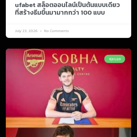
ufabet สล็อตออนไลน์เป็นต้นแบบเดียว
ที่สร้างธีมขึ้นมามากกว่า 100 แบบ
July 23, 2026
No Comments
ฟุตบอล