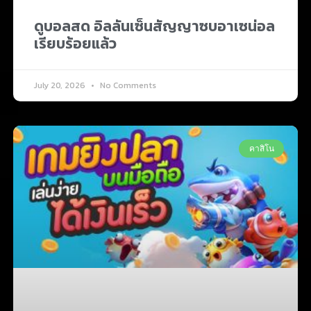
ดูบอลสด อิลลันเซ็นสัญญาซบอาเซน่อล
เรียบร้อยแล้ว
July 20, 2026
No Comments
คาสิโน