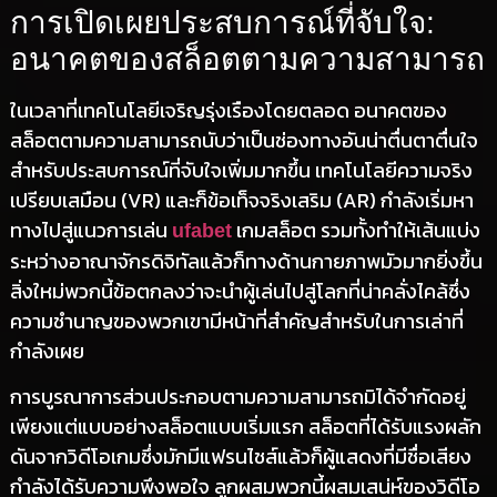
การเปิดเผยประสบการณ์ที่จับใจ:
อนาคตของสล็อตตามความสามารถ
ในเวลาที่เทคโนโลยีเจริญรุ่งเรืองโดยตลอด อนาคตของ
สล็อตตามความสามารถนับว่าเป็นช่องทางอันน่าตื่นตาตื่นใจ
สำหรับประสบการณ์ที่จับใจเพิ่มมากขึ้น เทคโนโลยีความจริง
เปรียบเสมือน (VR) และก็ข้อเท็จจริงเสริม (AR) กำลังเริ่มหา
ทางไปสู่แนวการเล่น
เกมสล็อต รวมทั้งทำให้เส้นแบ่ง
ufabet
ระหว่างอาณาจักรดิจิทัลแล้วก็ทางด้านกายภาพมัวมากยิ่งขึ้น
สิ่งใหม่พวกนี้ข้อตกลงว่าจะนำผู้เล่นไปสู่โลกที่น่าคลั่งไคล้ซึ่ง
ความชำนาญของพวกเขามีหน้าที่สำคัญสำหรับในการเล่าที่
กำลังเผย
การบูรณาการส่วนประกอบตามความสามารถมิได้จำกัดอยู่
เพียงแต่แบบอย่างสล็อตแบบเริ่มแรก สล็อตที่ได้รับแรงผลัก
ดันจากวิดีโอเกมซึ่งมักมีแฟรนไชส์แล้วก็ผู้แสดงที่มีชื่อเสียง
กำลังได้รับความพึงพอใจ ลูกผสมพวกนี้ผสมเสน่ห์ของวิดีโอ