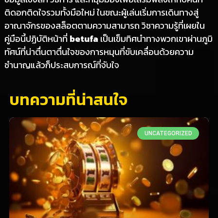
ติดอกติดใจรวมทั้งมือใหม่ ในขณะผู้เล่นเริ่มการเดินทางสู่
อาณาจักรของสล็อตตามความสามารถ วิชาความรู้ที่เผยใน
คู่มือนี้ปฏิบัติหน้าที่
betufa
เป็นเข็มทิศนำทางพวกเขาผ่านภูมิ
ทัศน์ที่น่าตื่นตาตื่นใจของการหมุนที่ขับเคลื่อนด้วยความ
ชำนาญแล้วก็ประสบการณ์ที่จับใจ
บทความที่น่าสนใจ
UNCATEGORIZED