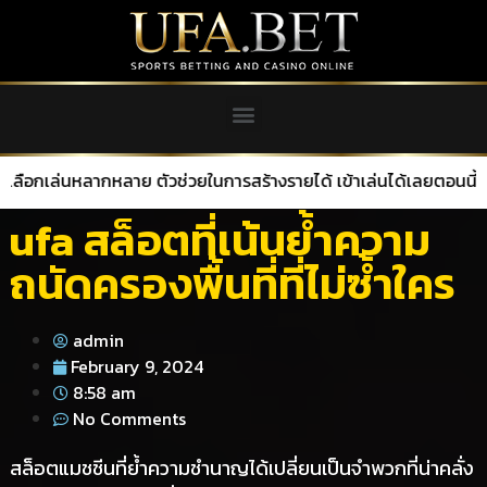
หลากหลาย ตัวช่วยในการสร้างรายได้ เข้าเล่นได้เลยตอนนี้
ufa สล็อตที่เน้นย้ำความ
ถนัดครองพื้นที่ที่ไม่ซ้ำใคร
admin
February 9, 2024
8:58 am
No Comments
สล็อตแมชชีนที่ย้ำความชำนาญได้เปลี่ยนเป็นจำพวกที่น่าคลั่ง