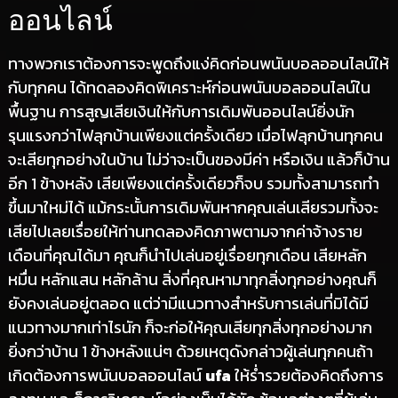
ออนไลน์
ทางพวกเราต้องการจะพูดถึงแง่คิดก่อนพนันบอลออนไลน์ให้
กับทุกคน ได้ทดลองคิดพิเคราะห์ก่อนพนันบอลออนไลน์ใน
พื้นฐาน การสูญเสียเงินให้กับการเดิมพันออนไลน์ยิ่งนัก
รุนแรงกว่าไฟลุกบ้านเพียงแต่ครั้งเดียว เมื่อไฟลุกบ้านทุกคน
จะเสียทุกอย่างในบ้าน ไม่ว่าจะเป็นของมีค่า หรือเงิน แล้วก็บ้าน
อีก 1 ข้างหลัง เสียเพียงแต่ครั้งเดียวก็จบ รวมทั้งสามารถทำ
ขึ้นมาใหม่ได้ แม้กระนั้นการเดิมพันหากคุณเล่นเสียรวมทั้งจะ
เสียไปเลยเรื่อยให้ท่านทดลองคิดภาพตามจากค่าจ้างราย
เดือนที่คุณได้มา คุณก็นำไปเล่นอยู่เรื่อยทุกเดือน เสียหลัก
หมื่น หลักแสน หลักล้าน สิ่งที่คุณหามาทุกสิ่งทุกอย่างคุณก็
ยังคงเล่นอยู่ตลอด แต่ว่ามีแนวทางสำหรับการเล่นที่มิได้มี
แนวทางมากเท่าไรนัก ก็จะก่อให้คุณเสียทุกสิ่งทุกอย่างมาก
ยิ่งกว่าบ้าน 1 ข้างหลังแน่ๆ ด้วยเหตุดังกล่าวผู้เล่นทุกคนถ้า
เกิดต้องการพนันบอลออนไลน์
ufa
ให้ร่ำรวยต้องคิดถึงการ