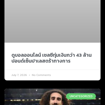
ดูบอลออนไลน์ เชลซีทุ่มเงินกว่า 43 ล้าน
ปอนด์เซ็นปาเลสตร้าทางการ
July 7, 2026
No Comments
UNCATEGORIZED