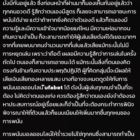
มั่งมีกันอยู่แล้ว ซึ่งก่อนหน้าที่ผ่านมาก็มองเห็นกันอยู่แล้วว่า
ทุกคนอวดดี รู้สึกว่าตนเองมีสูตร ก็เลยจะสามารถเอาชนะการ
พนันได้ง่าย แต่ว่าถ้าหากยิ่งคิดว่าตัวเองดี แล้วก็ตนเองมี
ความรู้และมีความเข้าใจมากน้อยแค่ไหน มีความเห่อมากจน
เกินความจำเป็น ก็จะสามารถทำให้ผู้เล่นเสียตังค์ได้เยอะมากๆ
จากที่เคยพบมาคนจำนวนมากที่เล่นแล้วเสียแม้กระนั้นไม่มี
การหยุดเล่น เพราะว่าถือดี เผลอมีความรู้สึกว่าการเล่นในครั้ง
ถัดไป ตนเองก็สามารถเอาชนะได้ แม้กระนั้นสิ่งที่ตนเองคิด
ตรงกันข้ามกับความประพฤติปฏิบัติ ผู้ที่คิดกลุ่มนี้จะมีผลให้
เสียเงินเสียทองหลายแสน บางทีอาจจะหมดตูดให้กับการ
พนันบอลออนไลน์
ีufabet
ได้ ดังนั้นผู้เล่นทุกคนจำเป็นที่จะ
ต้อง ไม่คิดว่าตนเองเก่ง ควรต้องรู้สึกว่าตนเองยังจำต้องรอ
หาประสบการณ์อยู่เรื่อยและก็จำเป็นที่จะต้องกระทำการพินิจ
พิจารณาให้ถี่ถ้วนแล้วก็แนบเนียนให้เพิ่มมากขึ้นทุกหนของ
การพนัน
การพนันบอลออนไลน์ให้ร่ำรวยไม่ใช่ทุกคนซึ่งสามารถทำเป็น