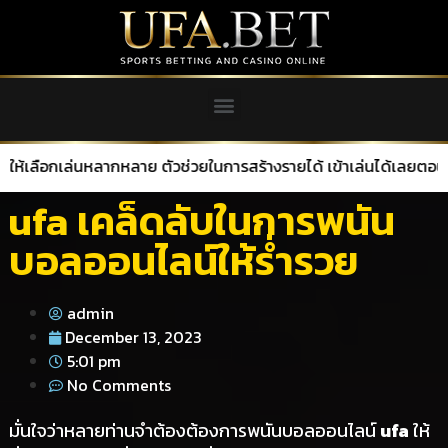
่นหลากหลาย ตัวช่วยในการสร้างรายได้ เข้าเล่นได้เลยตอนนี้
ufa เคล็ดลับในการพนัน
บอลออนไลน์ให้ร่ำรวย
admin
December 13, 2023
5:01 pm
No Comments
มั่นใจว่าหลายท่านจำต้องต้องการพนันบอลออนไลน์
ufa
ให้