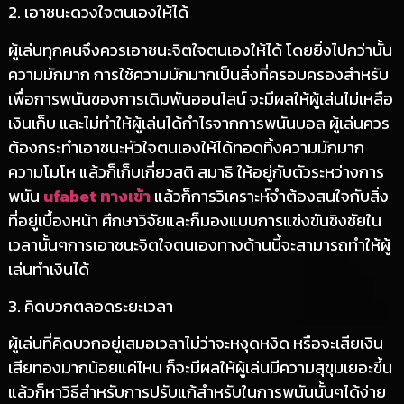
2. เอาชนะดวงใจตนเองให้ได้
ผู้เล่นทุกคนจึงควรเอาชนะจิตใจตนเองให้ได้ โดยยิ่งไปกว่านั้น
ความมักมาก การใช้ความมักมากเป็นสิ่งที่ครอบครองสำหรับ
เพื่อการพนันของการเดิมพันออนไลน์ จะมีผลให้ผู้เล่นไม่เหลือ
เงินเก็บ และไม่ทำให้ผู้เล่นได้กำไรจากการพนันบอล ผู้เล่นควร
ต้องกระทำเอาชนะหัวใจตนเองให้ได้ทอดทิ้งความมักมาก
ความโมโห แล้วก็เก็บเกี่ยวสติ สมาธิ ให้อยู่กับตัวระหว่างการ
พนัน
ufabet ทางเข้า
แล้วก็การวิเคราะห์จำต้องสนใจกับสิ่ง
ที่อยู่เบื้องหน้า ศึกษาวิจัยและก็มองแบบการแข่งขันชิงชัยใน
เวลานั้นๆการเอาชนะจิตใจตนเองทางด้านนี้จะสามารถทำให้ผู้
เล่นทำเงินได้
3. คิดบวกตลอดระยะเวลา
ผู้เล่นที่คิดบวกอยู่เสมอเวลาไม่ว่าจะหงุดหงิด หรือจะเสียเงิน
เสียทองมากน้อยแค่ไหน ก็จะมีผลให้ผู้เล่นมีความสุขุมเยอะขึ้น
แล้วก็หาวิธีสำหรับการปรับแก้สำหรับในการพนันนั้นๆได้ง่าย