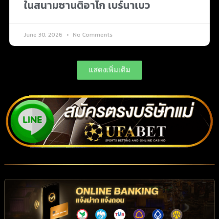
ในสนามซานติอาโก เบร์นาเบว
June 30, 2026
No Comments
แสดงเพิ่มเติม