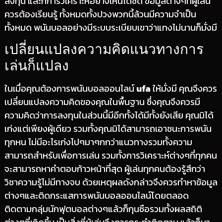
ลงทุน และก็การวิเคราะห์อย่างเห็นได้ชัด ข้อมูลต่างๆที่ผู้เล่น
ควรต้องเรียนรู้ ทั้งหมดทั้งปวงพวกนี้ล้วนมีความจำเป็น
ทั้งหมด พนันบอลอย่างมีระบบระเบียบเขาว่าแทงไม่นานก็มั่งมี
เปลี่ยนแปลงความคิดแนวทางการ
เล่นก็แปลง
ในเมื่อคุณต้องการพนันบอลออนไลน์
ufa
ให้มั่งมี คุณจึงควร
เปลี่ยนแปลงความคิดของคุณในพื้นฐาน ซึ่งคุณจึงควรมี
ความคิดว่าการลงทุนในส่วนนี้มีอีกทั้งได้มีทั้งยังเสีย คุณมิได้
เก่งแต่เพียงผู้เดียว รวมทั้งคุณมิได้สามารถเอาชนะการพนัน
ทุกหน ไม่มีอะไรเก่งไปๆมาๆกกว่าแนวทางรวมทั้งความ
สามารถสำหรับเพื่อการเล่น รวมทั้งการวิเคราะห์ต่างๆที่ทุกคน
จะสามารถหาคำตอบก้าวหน้าที่สุด ผู้เล่นทุกคนต้องรู้สึกว่า
วิชาความรู้ไม่มีทางจบ ด้วยเหตุผลดังกล่าวจึงควรทำหาข้อมูล
ต่างๆและติดกระแสการพนันบอลออนไลน์โดยตลอด
ติดตามกลุ่มนักฟุตบอลต่างๆแล้วก็กุนซือรวมทั้งผลสถิติ