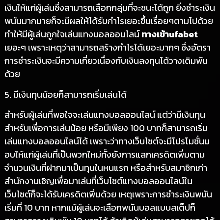
เงินให้แก่ผู้เล่นซึ่งสามารถเลือกกลุ่มที่จะชนะได้ถูก ยิ่งชำระเงิน
พนันมากมายก็จะมีผลให้ได้รับกำไรเยอะขึ้นเรื่อยๆตามไปด้วย
ทำให้มีผู้เล่นถูกใจเล่นแทงบอลออนไลน์
ทางเข้าufabet
เยอะๆ เพราะเหตุว่าสามารถสร้างกำไรได้เยอะมากๆ ซึ่งอัตรา
การชำระเงินจะมีความเกี่ยวเนื่องกับเงินลงทุนได้วางเดิมพัน
ด้วย
5. มีเงินทุนน้อยก็สามารถเริ่มเล่นได้
สำหรับผู้เล่นที่พอใจจะเล่นแทงบอลออนไลน์ แต่ว่ามีเงินทุน
สำหรับเพื่อการเล่นน้อย หรือมีเพียง 100 บาทก็สามารถเริ่ม
เล่นแทงบอลออนไลน์ได้ เพราะว่าทางเว็บไซต์จะมีโปรโมชั่นม
อบให้แก่ผู้เล่นที่เป็นพวกใหม่ทั้งยังการแลกเครดิตเพิ่มตาม
จำนวนเงินที่ฝากมาเป็นทุนในหนแรก หรือสำหรับสมาชิกเก่า
สำนักงานเชิญเพื่อมาเล่นที่เว็บไซต์แทงบอลออนไลน์ใน
เว็บไซต์ก็จะได้รับเครดิตเพิ่มด้วย เหตุเพราะการชำระเงินพนัน
เริ่มที่ 10 บาท หากแม้ผู้เล่นจะเลือกพนันบอลแบบสเต็ปก็