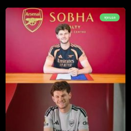
ฟุตบอล