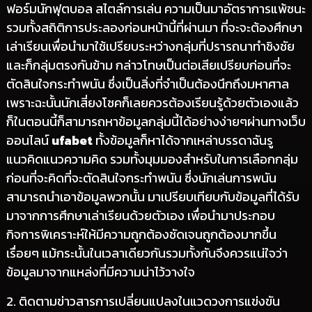
ฟอร์มนักฟุตบอล สไตล์การเล่น ความเป็นมาอัตราการแพ้ชนะ
รวมทั้งสถิติการประลองก่อนหน้านี้ที่ผ่านมา ที่จะจะต้องศึกษา
เล่าเรียนเพื่อนำมาใช้เปรียบระหว่างกลุ่มที่ปรารถนาทำชิงชัย
และก็กลุ่มตรงกันข้าม กล่าวโทษเป็นต่อเสียเปรียบก่อนที่จะ
ตัดสินใจกระทำพนัน ซึ่งเป็นสิ่งที่จำเป็นต้องนึกถึงมหาศาล
เพราะฉะนั้นนักเสี่ยงโชคก็เลยควรต้องเรียนรู้ด้วยตัวเองแล้ว
ก็ในตอนนี้ก็สามารถหาข้อมูลกลุ่มนี้ได้อย่างง่ายๆผ่านทางเว็บ
ออนไลน์
ufabet
ทั้งข้อมูลก็หาได้จากเหล่าบรรดาฉันรู
แนวคิดแนวความคิด รวมทั้งมุมมองสำหรับในการเลือกกลุ่ม
ก่อนที่จะคิดที่จะตัดสินใจกระทำพนัน ซึ่งนักเล่นการพนัน
สามารถนำเอาข้อมูลพวกนั้น มาเปรียบเทียบกับข้อมูลที่ได้รับ
มาจากการศึกษาเล่าเรียนด้วยตัวเอง เพื่อนำมาประกอบ
กิจการพิเคราะห์ให้มีความถูกต้องชัดเจนถูกต้องมากขึ้น
เรื่อยๆ แม้กระนั้นในเวลาเดียวกันรวมทั้งกันจึงควรแน่ใจว่า
ข้อมูลมาจากแหล่งที่มีความน่าไว้วางใจ
2. ติดตามข่าวสารการเปลี่ยนแปลงในแวดวงการแข่งขัน