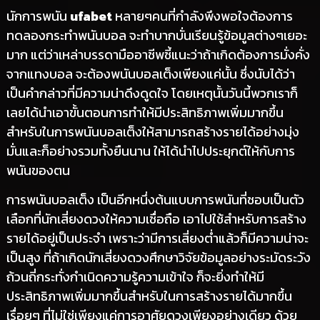
นักการพนัน
ufabet
หลายๆคนที่กำลังพึงพอใจต้องการ
ทดลองกระทำพนันบอล จะทำบากบั่นเรียนรู้ข้อมูลต่างๆเยอะ
มาก แต่ว่าเหล่าบรรดามืออาชีพชี้แนะว่าถ้าเกิดต้องการมั่งคั่ง
จากแทงบอล จะต้องพนันบอลเต็งเพียงแค่นั้น ซึ่งนับได้ว่า
เป็นคำกล่าวที่มีความน่าดึงดูดใจ โดยเหตุนั้นวันนี้พวกเราก็
เลยได้นำเอาขั้นตอนการทำให้มีประสิทธิภาพเพิ่มมากขึ้น
สำหรับในการพนันบอลเต็งให้สามารถสร้างรายได้อย่างมุ่ง
มั่นและก็อย่างรวมทั้งยืนนาน ให้ได้นำไปประยุกต์ให้กับการ
พนันของตน
การพนันบอลเต็ง เป็นอีกหนึ่งต้นแบบการพนันที่ชอบเป็นตัว
เลือกที่นักเสี่ยงดวงให้ความเชื่อถือ เอาไปใช้สำหรับการสร้าง
รายได้อยู่เป็นประจำ เพราะว่ามีการเสี่ยงต่ำแล้วก็มีความน่าจะ
เป็นสูง ที่ถ้าเกิดนักเสี่ยงดวงศึกษาวิจัยข้อมูลอย่างระมัดระวัง
ถ้วนถี่กระทั่งกำเนิดความรู้ความเข้าใจ ก็จะยิ่งทำให้มี
ประสิทธิภาพเพิ่มมากขึ้นสำหรับในการสร้างรายได้มากขึ้น
เรื่อยๆ ที่ไม่ใช่เพียงแค่การอาศัยดวงเพียงอย่างเดียว ด้วย