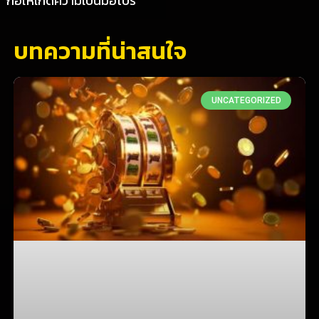
ก่อให้เกิดความเป็นมือโปร
บทความที่น่าสนใจ
UNCATEGORIZED