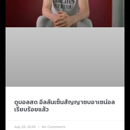
ดูบอลสด อิลลันเซ็นสัญญาซบอาเซน่อล
เรียบร้อยแล้ว
July 20, 2026
No Comments