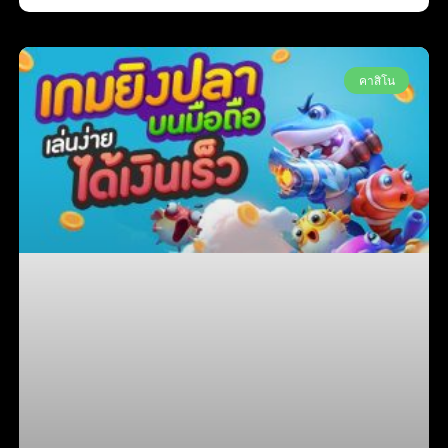
คาสิโน