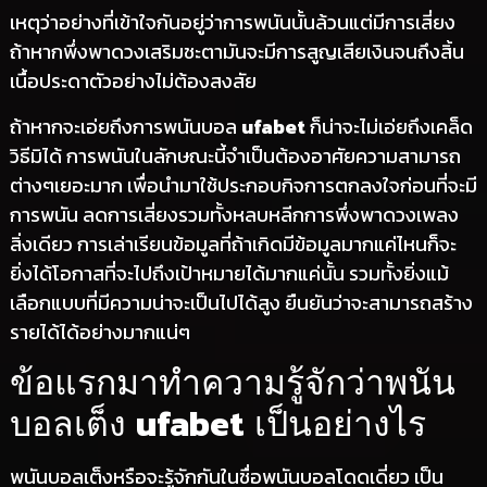
เหตุว่าอย่างที่เข้าใจกันอยู่ว่าการพนันนั้นล้วนแต่มีการเสี่ยง
ถ้าหากพึ่งพาดวงเสริมชะตามันจะมีการสูญเสียเงินจนถึงสิ้น
เนื้อประดาตัวอย่างไม่ต้องสงสัย
ถ้าหากจะเอ่ยถึงการพนันบอล
ufabet
ก็น่าจะไม่เอ่ยถึงเคล็ด
วิธีมิได้ การพนันในลักษณะนี้จำเป็นต้องอาศัยความสามารถ
ต่างๆเยอะมาก เพื่อนำมาใช้ประกอบกิจการตกลงใจก่อนที่จะมี
การพนัน ลดการเสี่ยงรวมทั้งหลบหลีกการพึ่งพาดวงเพลง
สิ่งเดียว การเล่าเรียนข้อมูลที่ถ้าเกิดมีข้อมูลมากแค่ไหนก็จะ
ยิ่งได้โอกาสที่จะไปถึงเป้าหมายได้มากแค่นั้น รวมทั้งยิ่งแม้
เลือกแบบที่มีความน่าจะเป็นไปได้สูง ยืนยันว่าจะสามารถสร้าง
รายได้ได้อย่างมากแน่ๆ
ข้อแรกมาทำความรู้จักว่าพนัน
ufabet
บอลเต็ง
เป็นอย่างไร
พนันบอลเต็งหรือจะรู้จักกันในชื่อพนันบอลโดดเดี่ยว เป็น