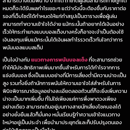
สามารถวางเดิมพัน 10 บาทได้ ถ้าเกิดผู้เล่นสามารถทายถูกได้
หมดก็จะได้รับผลกำไรเยอะๆ แต่ว่าดังนี้จะต้องขึ้นกับราคาต่อ
รองที่เว็บไซต์ได้กำหนดให้แก่ทำสรุปเป็นตารางเพื่อผู้เล่น
สามารถทำความเข้าใจได้ง่าย แม้กระนั้นถ้าอยากได้เงินอย่าง
เร็วให้กระทำแทงแบบบอลเต็งบางครั้งก็อาจจะจำเป็นต้องใช้
เงินลงทุนเพิ่มแม้กระนั้นได้เงินผลกำไรรวดเร็วทันใจกว่าการ
พนันบอลแบบสเต็ป
เป็นไงบ้างกับ
แนวทางการพนันบอลเต็ง
ที่จะสามารถช่วย
ทำให้มีประสิทธิภาพเพิ่มมากขึ้นสำหรับการได้กำไรจากการ
แข่งขันบอล ซึ่งเป็นแบบอย่างที่มีการเสี่ยงต่ำมีความน่าจะเป็น
สูง รวมทั้งยิ่งถ้านักการพนันให้ความเอาใจใส่สำหรับในการ
พินิจพิจารณาข้อมูลอย่างละเอียดลออถ้วนถี่ก็จะยิ่งเพิ่มความ
น่าจะเป็นมากเพิ่มขึ้น ที่ไม่ใช่เพียงแค่การพึ่งพาดวงเพียง
อย่างเดียว สามารถเดินอยู่บนทางสายนักเสี่ยงโชคบอลได้
อย่างยั่งยืนแล้วก็มั่นคง หมั่นเรียนรู้ทำความเข้าใจแนวทาง
ใหม่ๆอยู่เป็นประจำ เพื่อนำมาประยุกต์และก็ปรับปรุงตนเอง