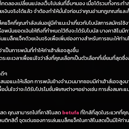
ดีก็ทดลองเปลี่ยนแปลงเว็บไปเล่นที่อื่นๆมอง เมื่อได้รวมทั้งกระ
ด้วยเงินจริงได้แล้ว จำต้องทำให้มั่นใจก่อนว่าคุณอ่านกฎเกณฑ์แล
แบล็คแจ็คที่คุณกำลังเล่นอยู่มีคำแนะนำเกี่ยวกับโบนัสการสมัครใช
รือพนันยอดเงินให้ถึงที่กำหนดไว้ถึงจะได้รับโบนัส บางคาสิโนมี
แบล็คแจ็คด้วยเงินจริงเพื่อเพิ่มช่องทางสำหรับการชนะให้ท่านได
่าเป็นการพนันที่ทำให้ค่าเฮ้าส์เอจสูงขึ้น
เวลาเพื่อแน่ใจว่าสิ่งที่คุณเลือกเป็นตัวเลือกที่เยี่ยมที่สุดซึ
ดีๆ
้อเสนอแนะให้เลือก การพนันข้างจำนวนมากชอบมีค่าเฮ้าส์เอจสูง
ื่อมั่นใจว่าจะได้รับโปรโมชั่นพิเศษต่างๆอย่างเช่น การสั่งสมคะ
ิโนสด คุณสามารถไปที่คาสิโนสด
betufa
ที่ใกล้ที่สุดในระแวกที
นติกสิตี้ จุดเด่นของการเล่นแบล็คแจ็คในคาสิโนสดเป็นมีให้ท่