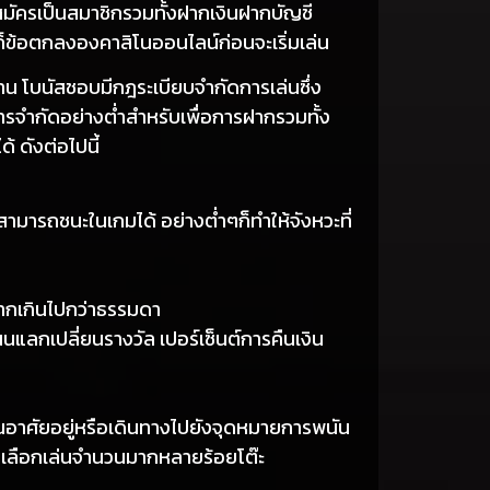
ทำสมัครเป็นสมาชิกรวมทั้งฝากเงินฝากบัญชี
ะก็ข้อตกลงองคาสิโนออนไลน์ก่อนจะเริ่มเล่น
้งาน โบนัสชอบมีกฎระเบียบจำกัดการเล่นซึ่ง
การจำกัดอย่างต่ำสำหรับเพื่อการฝากรวมทั้ง
้ ดังต่อไปนี้
่งสามารถชนะในเกมได้ อย่างต่ำๆก็ทำให้จังหวะที่
มากเกินไปกว่าธรรมดา
แนนแลกเปลี่ยนรางวัล เปอร์เซ็นต์การคืนเงิน
่คุณอาศัยอยู่หรือเดินทางไปยังจุดหมายการพนัน
านเลือกเล่นจำนวนมากหลายร้อยโต๊ะ