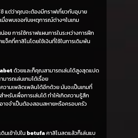
 แต่ว่าคุณจะต้องมีกราฟเกี่ยวกับอุบาย
ำเมื่อพบเจอกับเหตุการณ์ต่างๆในเกม
ิดหน่อย การใช้กราฟแผนการในระหว่างการฝึก
จ็คที่คาสิโนโดยใช้เงินที่ใช้ในการเดิมพัน
fabet
ด้วยและก็คุณสามารถเล่นได้สูงสุดแปด
ามารถเล่นเกมได้เรื่อย
่มความเพลิดเพลินได้อีกด้วย มันจะเป็นเกมที่
รับเพื่อการเล่นได้ ทำให้เกิดความรู้สึก
ม คุณอาจจำเป็นต้องสอนสหายหรือครอบครัว
เดินเข้าไปใน
betufa
คาสิโนสดแล้วก็เล่นแบ