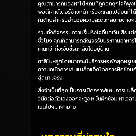
คุณสามารถมองหาโต๊ะเกมที่ถูกอกถูกใจก็พุ่งเข
พอดีเคาน์เตอร์ข้างหน้าหรือจะแลกเปลี่ยนที่โ
ในด้านสำหรับอำนวยความสะดวกสบายต่างๆ
รวมทั้งกิจกรรมความรื่นเริงใจอื่นๆเว้นเสียแ
ชั่วโมง คุณก็สามารถสัญจรรับประทานอาหารโด
เกินกว่าที่จะขับขี่รถกลับไปอยู่บ้าน
คาสิโนหรูๆโดยมากจะมีบริการหอพักสุดหรูเยอะแยะ
ความถนัดการเล่นแบล็คแจ็คโดยการฝึกซ้อมกั
สู่สนามจริง
สิ่งจำเป็นที่สุดเป็นการเปิดกราฟแผนการแบล็
วินัยต่อตัวเองออกจะสูง หมั่นฝึกซ้อม หาเวลา
เงินไปๆมาๆกมาย