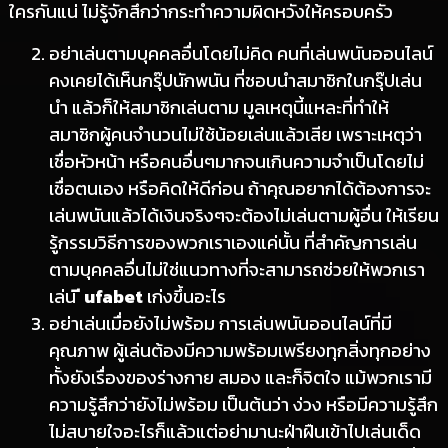
ใครกันแน่ ไม่รู้จักสึกว่ากระทำความผิดหวังให้ครอบครัว
อย่าเล่นตามบุคคลอื่นโดยไม่คิด คนที่เล่นพนันออนไลน์
คงเคยได้เห็นกรุ๊ปนักพนัน ที่ชอบนำสมาชิกในกรุ๊ปเล่น
นำ แล้วก็ให้สมาชิกเล่นตาม มูลเหตุนี้แหละที่ทำให้
สมาชิกผู้คนจำนวนไม่ใช้น้อยเล่นแล้วเสีย เพราะเหตุว่า
เชื่อหัวหน้า หรือคนอื่นๆมากจนเกินความจำเป็นโดยไม่
เชื่อตนเอง หรือคิดให้ดีก่อน ถ้าคุณอยากได้ต้องการจะ
เล่นพนันแล้วได้เงินจริงๆจะต้องไม่เล่นตามผู้อื่น ให้เรียน
รู้กรรมวิธีการของพวกเราเองแค่นั้น ที่สำคัญการเล่น
ตามบุคคลอื่นไม่ใช่แนวทางที่จะสามารถช่วยให้พวกเรา
เล่น
ี ufabet
เก่งขึ้นอะไร
อย่าเล่นเมื่อยังไม่พร้อม การเล่นพนันออนไลน์ที่มี
คุณภาพ ผู้เล่นต้องมีความพร้อมเพรียงทุกสิ่งทุกอย่าง
ทั้งยังเรื่องของร่างกาย สมอง และก็จิตใจ แม้พวกเรามี
ความรู้สึกว่ายังไม่พร้อม เป็นต้นว่า ง่วง หรือมีความรู้สึก
ไม่สบายใจอะไรก็แล้วแต่อย่ามานะฝ่าฝืนเข้าไปเล่นเด็ด