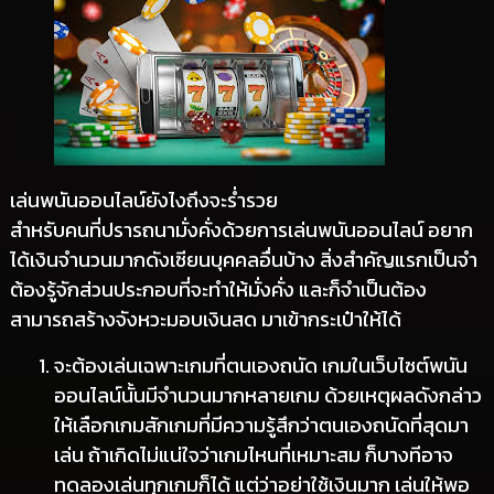
เล่นพนันออนไลน์ยังไงถึงจะร่ำรวย
สำหรับคนที่ปรารถนามั่งคั่งด้วยการเล่นพนันออนไลน์ อยาก
ได้เงินจำนวนมากดังเซียนบุคคลอื่นบ้าง สิ่งสำคัญแรกเป็นจำ
ต้องรู้จักส่วนประกอบที่จะทำให้มั่งคั่ง และก็จำเป็นต้อง
สามารถสร้างจังหวะมอบเงินสด มาเข้ากระเป๋าให้ได้
จะต้องเล่นเฉพาะเกมที่ตนเองถนัด เกมในเว็บไซต์พนัน
ออนไลน์นั้นมีจำนวนมากหลายเกม ด้วยเหตุผลดังกล่าว
ให้เลือกเกมสักเกมที่มีความรู้สึกว่าตนเองถนัดที่สุดมา
เล่น ถ้าเกิดไม่แน่ใจว่าเกมไหนที่เหมาะสม ก็บางทีอาจ
ทดลองเล่นทุกเกมก็ได้ แต่ว่าอย่าใช้เงินมาก เล่นให้พอ