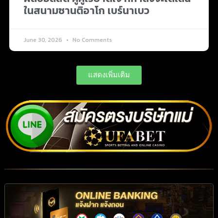
ในสนามซานติอาโก เบร์นาเบว
June 30, 2026
No Comments
แสดงเพิ่มเติม