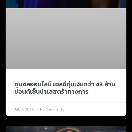
ดูบอลออนไลน์ เชลซีทุ่มเงินกว่า 43 ล้าน
ปอนด์เซ็นปาเลสตร้าทางการ
July 7, 2026
No Comments