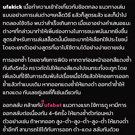
ufakick
เมื่อทำความเข้าใจเกี่ยวกับข้อตกลง แนวทางเล่น
แบบอย่างการเล่นต่างๆเคล็ดวิธี แล้วก็สูตรแล้ว และก็นำไป
ทดลองใช้จริง พบว่าสำเร็จเกินคาด เมื่อเอาอย่างคำเสนอแนะ
ต่างๆที่กล่าวมาทำให้เพิ่มช่องทางในการชนะพนันมากยิ่งขึ้น
สูตรสำหรับการเล่นสล็อตนั้นมีเยอะมากให้เลือกใช้ประโยชน์
โดยจะยกตัวอย่างสูตรที่เอาไปใช้ตามได้อย่างง่ายดายเข่น
การออกซ้ำ โดยอาศัยการพินิจ หากตาก่อนหน้าออกสีแดงซ้ำ
กันถึง5ครั้ง คราวถัดไปให้แทงสีแดงไปจนกระทั่งจะถูก โดย
เพิ่มเงินที่ใช้ในการเดิมพันไปเรื่อยเมื่อได้แล้วให้คอยการออก
ซ้ำแล้วทำแบบเดิม หากออกแดงซ้ำให้แทงดำ ออกดำซ้ำให้
แทงแดง กับเลขคู่เลขคี่ก็เช่นเดียวกัน
ออกสลับ คล้ายกับ
ีีีufabet
แนวทางแรก ใช้การดู หามีการ
ออกสลับต่อเนื่องกัน 4-6ครั้ง ให้แทงซ้ำตัวก่อนหน่า
ตัวอย่างเช่น ถ้าหากออก สูง-ต่ำ-สูง-ต่ำ-สูง-ต่ำ ให้แทงต่ำ
ซ้ำอีกที สามารถใช้ได้กับการออก ดำ-แดง สลับกันด้วย