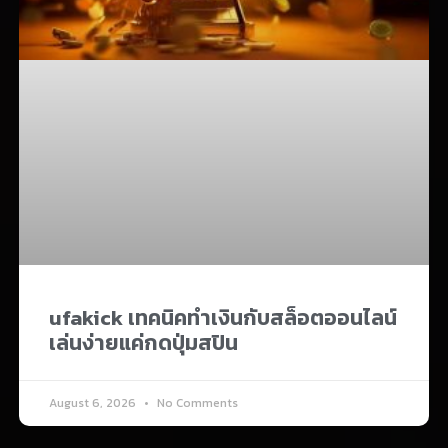
ufakick เทคนิคทำเงินกับสล็อตออนไลน์
เล่นง่ายแค่กดปุ่มสปิน
August 6, 2026
No Comments