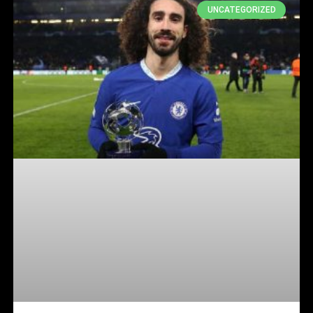
UNCATEGORIZED