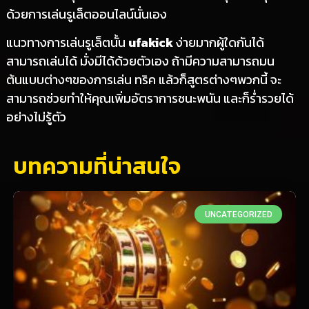
ด้วยการเล่นรูเล็ตออนไลน์นั่นเอง
แนวทางการเล่นรูเล็ตนั้น
ufakick
ง่ายมากผู้ใดกันได้
สามารถเล่นได้ มั่งมีได้ด้วยตัวเอง ถ้ามีความสามารถมน
ต้นแบบต่างๆของการเล่น ทริค แล้วก็สูตรต่างๆพวกนี้ จะ
สามารถช่วยทำให้คุณเพิ่มอัตราการชนะพนัน และก็ร่ำรวยได้
อย่างไม่รู้ตัว
บทความที่น่าสนใจ
UNCATEGORIZED