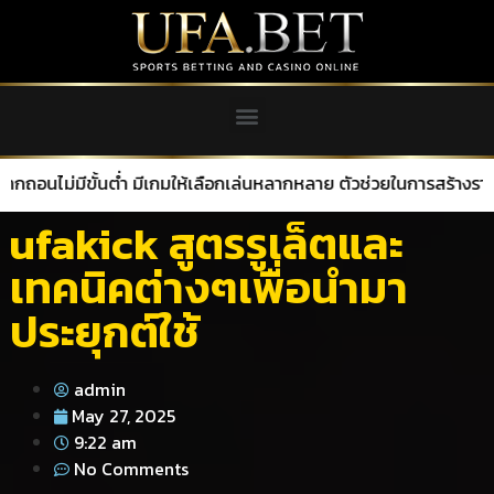
ขั้นต่ำ มีเกมให้เลือกเล่นหลากหลาย ตัวช่วยในการสร้างรายได้ เข้าเล่
ufakick สูตรรูเล็ตและ
เทคนิคต่างๆเพื่อนำมา
ประยุกต์ใช้
admin
May 27, 2025
9:22 am
No Comments