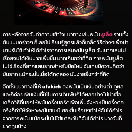
ภายหลังจากฉันทำความเข้าใจแนวทางเล่นพนัน
รูเล็ต
รวมทั้ง
ต้นแบบคร่าวๆ ก็เลยไปเรียนรู้สูตรแล้วก็เคล็ดวิธีต่างๆเพื่อนำ
มาปรับใช้ ทำให้ได้กำไรจากการเล่นพนันรูเล็ต ฉันเบาๆเล่นไป
เรื่อยจนได้เงินมากเพิ่มขึ้น มากเกินกว่าที่คิด การพนันรูเล็ต
ไม่ใช่เรื่องที่ยากแสนยากสำหรับมือใหม่ ฉันเคยมีความคิดว่า
มันยาก แม้กระนั้นเมื่อได้ทดลอง มันง่ายยิ่งกว่าที่คิด
อีกทั้งแนวทางที่ให้
ufakick
ลงพนันเป็นเงินอย่างต่ำ ดูผล
และก็ค่อยเพิ่มเงินที่ใช้ในการเดิมพันก็ได้ผลอย่างไม่น่าเชื่อ
เคล็ดวิธีที่บอกให้พนันครึ่งบอร์ดเพื่อเพิ่มจังหวะเป็นครึ่งต่อ
ครึ่งก็ทำให้จังหวะพนันชนะมีเยอะขึ้นเรื่อยๆทำให้ฉันได้กำไร
จากการพนัน แม้กระนั้นไม่ใช่แต่ละวันที่ฉันได้กำไร บางวันก็
ขาดทุนบ้าง