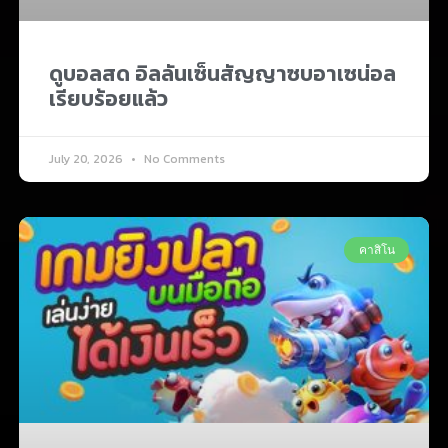
ดูบอลสด อิลลันเซ็นสัญญาซบอาเซน่อล
เรียบร้อยแล้ว
July 20, 2026
No Comments
คาสิโน