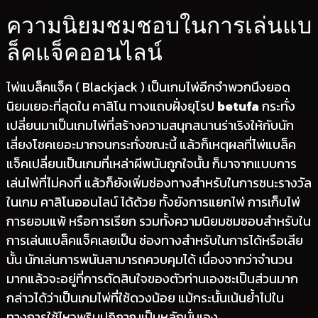
ความนิยมชมชอบในการเล่นแบ
ล็คแจ็คออนไลน์
ไพ่แบล็คแจ็ค ( Blackjack ) เป็นเกมไพ่อีกจำพวกนึงยอด
นิยมเยอะที่สุดใน คาสิโน ทางแถบฝั่งยุโรป
betufa
กระทั่ง
เปลี่ยนมาเป็นเกมไพ่ที่สร้างความสนุกสนานร่าเริงให้กับนัก
เสี่ยงโชคเยอะมากจนกระทั่งขณะนี้ แล้วก็เหตุผลที่ไพ่แบล็ค
แจ็คเปลี่ยนเป็นเกมที่เหล่าผีพนันถูกใจนั้น ก็มาจากแบบการ
เล่นไพ่ที่ไม่คงที่ แล้วก็ยังเพิ่มช่องทางสำหรับในการชนะรางวัล
ในเกม คาสิโนออนไลน์ ได้ด้วย ทั้งยังการแยกไพ่ การเก็บไพ่
การยอมแพ้ หรือการเรียก รวมทั้งความนิยมชมชอบสำหรับใน
การเล่นแบล็คแจ็คเลยเป็น ช่องทางสำหรับในการได้หรือเสีย
นั้น นักเล่นการพนันสามารถควบคุมได้ เนื่องจากว่าจำนวน
มากแล้วจะอยู่ที่การตัดสินใจของตัวท่านเองซะเป็นส่วนมาก
กล่าวได้ว่าเป็นเกมไพ่ที่ใช้ดวงน้อย แม้กระนั้นเน้นย้ำไปใน
ทางการใช้ไหวพริบปฏิภาณเป็นหลักนั่นเอง