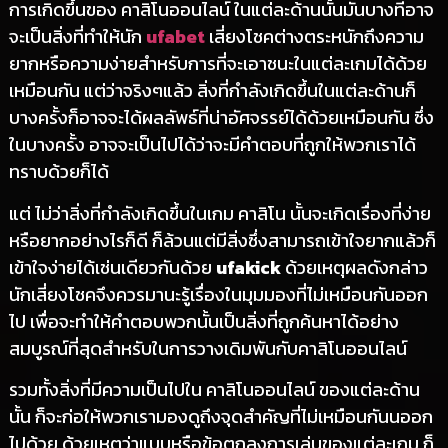
การเกิดขึ้นของ คาสิโนออนไลน์ ในแต่ละด้านนั้นมันบางทีอาจ
จะเป็นสิ่งที่ทำให้นัก
ufabet
เสี่ยงโชคต่างตระหนักถึงความ
ยากหรือความง่ายสำหรับการที่จะเอาชนะในแต่ละเกมได้ด้วย
เหมือนกัน แต่ว่าจริงๆแล้ว สิ่งที่กำลังเกิดขึ้นในแต่ละด้านก็
บางครั้งก็อาจจะได้ผลลัพธ์ที่น่าอัศจรรย์ได้ด้วยเหมือนกัน ซึ่ง
ในบางครั้ง อาจจะเป็นไปได้ว่าจะมีคำตอบที่ถูกให้พวกเราได้
ทราบด้วยก็ได้
แต่ ไม่ว่าสิ่งที่กำลังเกิดขึ้นในเกม คาสิโน นั้นจะเกิดเรื่องที่ง่าย
หรือยากอย่างไรก็ดี ก็ล้วนแต่มีสิ่งซึ่งสามารถเข้าใจยากแล้วก็
เข้าใจง่ายได้เช่นเดียวกันด้วย
ufakick
ด้วยเหตุผลดังกล่าว
นักเสี่ยงโชคจึงควรมานะรู้เรื่องในมุมมองที่ไม่เหมือนกันออก
ไป เพื่อจะทำให้คำตอบพวกนั้นเป็นสิ่งที่ถูกค้นหาได้อย่าง
สมบูรณ์ที่สุดสำหรับในการวางเดิมพันกับคาสิโนออนไลน์
รวมทั้งสิ่งที่มีความเป็นไปใน คาสิโนออนไลน์ ของแต่ละด้าน
นั้น ก็จะก่อให้พวกเรามองดูถึงจุดสำคัญที่ไม่เหมือนกันนออก
ไปด้วย ด้วยเหตุว่าแบบหรือข้อตกลงการเล่นของแต่ละเกม ก็