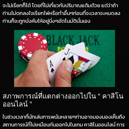
จะไม่เรียกก็ได้ โดยที่ไม่เกี่ยวกับปริมาณแต้มด้วย แต่ว่าถ้า
ท่านไม่ตกลงใจเรียกไพ่หรือทำอื่นๆก่อนที่จะเวลาจะหมดลง
ท่านก็จะถูกบังคับให้อยู่นิ่งๆอัตโนมัตินั่นเอง
สภาพการณ์ที่แตกต่างออกไปใน “ คาสิโน
ออนไลน์ ”
ในช่วงเวลาที่นักเล่นการพนันหลายๆท่านอาจมองมองเห็นถึง
สถานการณ์ที่ไม่เหมือนกันออกไปในเกม คาสิโนออนไลน์ การ