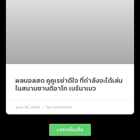
ผลบอลสด คูคูเรย่าดีใจ ที่กำลังจะได้เล่น
ในสนามซานติอาโก เบร์นาเบว
June 30, 2026
No Comments
แสดงเพิ่มเติม