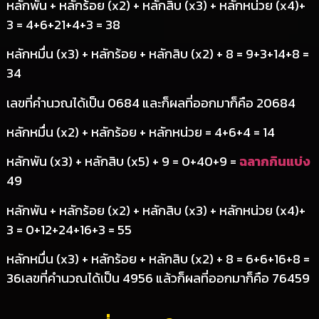
หลักพัน + หลักร้อย (x2) + หลักสิบ (x3) + หลักหน่วย (x4)+
3 = 4+6+21+4+3 = 38
หลักหมื่น (x3) + หลักร้อย + หลักสิบ (x2) + 8 = 9+3+14+8 =
34
เลขที่คำนวณได้เป็น 0684 และก็ผลที่ออกมาก็คือ 20684
หลักหมื่น (x2) + หลักร้อย + หลักหน่วย = 4+6+4 = 14
หลักพัน (x3) + หลักสิบ (x5) + 9 = 0+40+9 =
ฉลากกินแบ่ง
49
หลักพัน + หลักร้อย (x2) + หลักสิบ (x3) + หลักหน่วย (x4)+
3 = 0+12+24+16+3 = 55
หลักหมื่น (x3) + หลักร้อย + หลักสิบ (x2) + 8 = 6+6+16+8 =
36เลขที่คำนวณได้เป็น 4956 แล้วก็ผลที่ออกมาก็คือ 76459