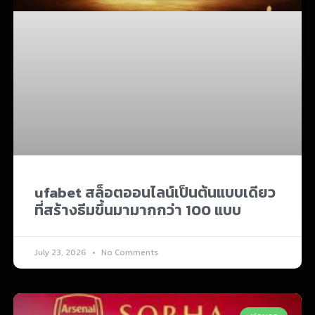
ufabet สล็อตออนไลน์เป็นต้นแบบเดียว
ที่สร้างธีมขึ้นมามากกว่า 100 แบบ
July 23, 2026
No Comments