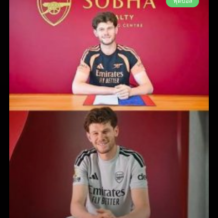
ฟุตบอล