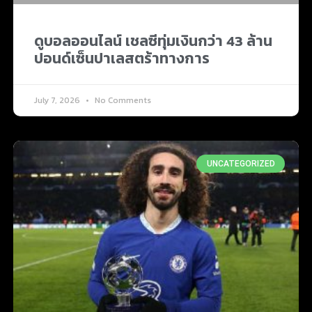
ดูบอลออนไลน์ เชลซีทุ่มเงินกว่า 43 ล้าน
ปอนด์เซ็นปาเลสตร้าทางการ
July 7, 2026
No Comments
UNCATEGORIZED