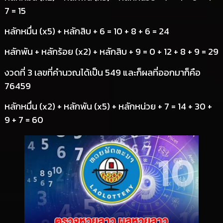
7 = 15
หลักหมื่น (x5) + หลักสิบ + 6 = 10 + 8 + 6 = 24
หลักพัน + หลักร้อย (x2) + หลักสิบ + 9 = 0 + 12 + 8 + 9 = 29
งวดที่ 3 เลขที่คำนวณได้เป็น 549 และก็ผลที่ออกมาก็คือ
76459
หลักหมื่น (x2) + หลักพัน (x5) + หลักหน่วย + 7 = 14 + 30 +
9 + 7 = 60